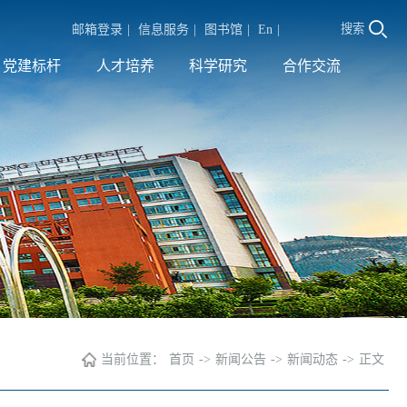
搜索
邮箱登录
|
信息服务
|
图书馆
|
En
|
党建标杆
人才培养
科学研究
合作交流
当前位置：
首页
->
新闻公告
->
新闻动态
->
正文