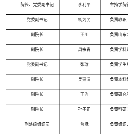
院长、党委副书记
李利平
主持
学院行
党委副书记
杨为民
负责
教职工
副院长
王川
负责
山东大
副院长
周宗青
负责
学科建
党委副书记
张瑜
负责
学生思
副院长
吴建清
负责
本科教
副院长
王旌
负责
研究生
副院长
孙子正
负责
科研工
副处级组织员
曾斌
负责
组织、