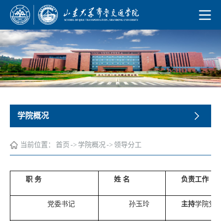
学院概况
当前位置：
首页
->
学院概况
->
领导分工
职 务
姓 名
负责工作
党委书记
孙玉玲
主持
学院党