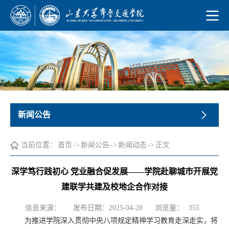
新闻公告
当前位置：
首页
->
新闻公告
->
新闻动态
->
正文
深学笃行践初心 党业融合促发展——学院赴聊城市开展党
建联学共建及校地企合作对接
浏览量：
信息来源：
发布日期：2025-04-28
355
为推进学院深入贯彻中央八项规定精神学习教育走深走实，将