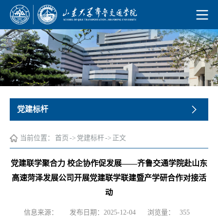
党建标杆
当前位置：
首页
->
党建标杆
->
正文
党建联学聚合力 校企协作促发展——齐鲁交通学院赴山东
高速菏泽发展公司开展党建联学联建暨产学研合作对接活
动
浏览量：
信息来源：
发布日期：2025-12-04
355