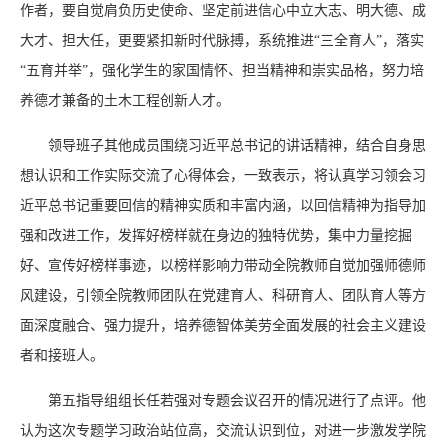
作者，要自觉肩负历史使命、坚定前进信心中立大志、明大德、成
大才、担大任，更要紧扣新时代脉搏，系统推进“三全育人”，落实
“五育并举”，强化学生的家国情怀、担当精神和崇实品格，努力培
养德才兼备的土木工程创新人才。
领导班子其他成员围绕习近平总书记的讲话精神，结合自身思
想认识和工作实际交流了心得体会，一致表示，将认真学习领会习
近平总书记重要回信的精神实质和丰富内涵，以回信精神为指导加
强和改进工作，发挥好榜样就在身边的独特优势，集中力量挖掘
好、宣传好榜样事迹，以榜样影响力带动全院教师自觉加强师德师
风建设，引领全院教师团队在党建育人、科研育人、团队育人等方
面深度融合、强力提升，培养德智体美劳全面发展的社会主义建设
者和接班人。
第五指导组组长任若强对专题会议召开的情况进行了点评。他
认为这次专题学习政治站位高，交流认识到位，对进一步激发学院