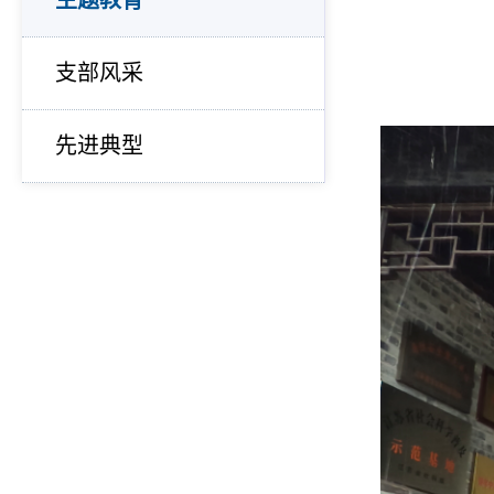
主题教育
支部风采
先进典型