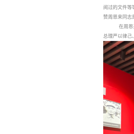
阅过的文件等
赞周恩来同志
在周恩来
总理严以律己