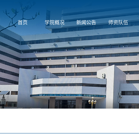
首页
学院概况
新闻公告
师资队伍