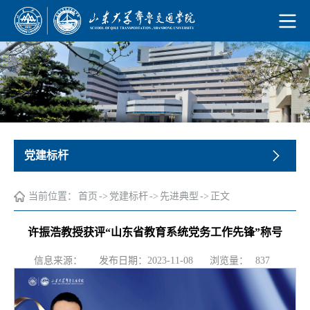
党建标杆
当前位置：
首页
->
党建标杆
->
先进典型
->
正文
许振浩教授获评“山东省教育系统党务工作先锋”称号
浏览量：
信息来源：
发布日期：2023-11-08
837