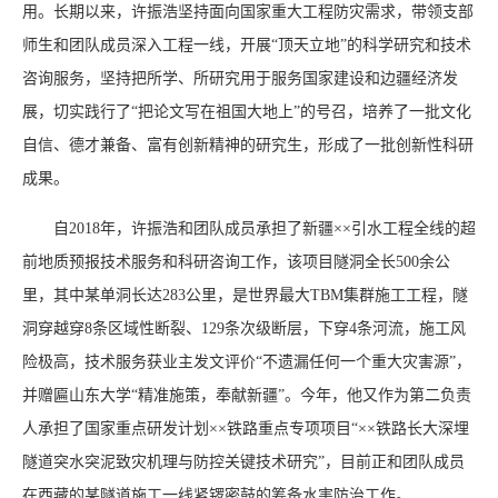
用。长期以来，许振浩坚持面向国家重大工程防灾需求，带领支部
师生和团队成员深入工程一线，开展“顶天立地”的科学研究和技术
咨询服务，坚持把所学、所研究用于服务国家建设和边疆经济发
展，切实践行了“把论文写在祖国大地上”的号召，培养了一批文化
自信、德才兼备、富有创新精神的研究生，形成了一批创新性科研
成果。
自2018年，许振浩和团队成员承担了新疆××引水工程全线的超
前地质预报技术服务和科研咨询工作，该项目隧洞全长500余公
里，其中某单洞长达283公里，是世界最大TBM集群施工工程，隧
洞穿越穿8条区域性断裂、129条次级断层，下穿4条河流，施工风
险极高，技术服务获业主发文评价“不遗漏任何一个重大灾害源”，
并赠匾山东大学“精准施策，奉献新疆”。今年，他又作为第二负责
人承担了国家重点研发计划××铁路重点专项项目“××铁路长大深埋
隧道突水突泥致灾机理与防控关键技术研究”，目前正和团队成员
在西藏的某隧道施工一线紧锣密鼓的筹备水害防治工作。