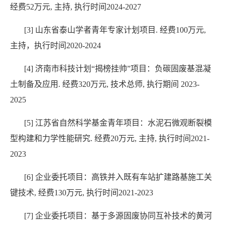
经费
52
万元
,
主持
,
执行时间
2024-2027
[3]
山东省泰山学者青年专家计划项目
.
经费
100
万元
,
主持，执行时间
2020-2024
[4]
济南市科技计划“揭榜挂帅”项目：负碳固废基混凝
土制备及应用
.
经费
320
万元
,
技术总师
,
执行期间
2023-
2025
[5]
江苏省自然科学基金青年项目：水泥石微观断裂模
型构建和力学性能研究
.
经费
20
万元
,
主持
,
执行时间
2021-
2023
[6]
企业委托项目：高铁并入既有车站扩建路基施工关
键技术
,
经费
130
万元
,
执行时间
2021-2023
[7]
企业委托项目：基于多源固废协同互补技术的黄河