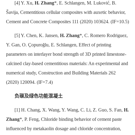
[4] Y. Xu,
H. Zhang
*, E. Schlangen, M. Luković, B.
Šavija, Cementitious cellular composites with auxetic behavior,
Cement and Concrete Composites 111 (2020) 103624. (IF=10.5)
[5] Y. Chen, K. Jansen,
H. Zhang
*, C. Romero Rodriguez,
Y. Gan, O. Çopuroğlu, E. Schlangen, Effect of printing
parameters on interlayer bond strength of 3D printed limestone-
calcined clay-based cementitious materials: An experimental and
numerical study, Construction and Building Materials 262
(2020) 120094. (IF=7.4)
负碳及绿色功能混凝土
[1] H. Chang, X. Wang, Y. Wang, C. Li, Z. Guo, S. Fan,
H.
Zhang
*
, P. Feng, Chloride binding behavior of cement paste
influenced by metakaolin dosage and chloride concentration,