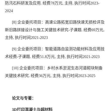
防汛石料研发及应用
.
经费
78
万元
,
主持
,
执行时间
2023-
2024
[8]
企业委托项目：高速公路拓宽旧路快速无损检评及
新旧路拼接设计与施工关键技术研究
-
子课题
.
经费
69
万元
,
主持
,
执行时间
2021-2023
[9]
企业委托项目：智能道路自监测功能材料及应用技
术经费
-
子课题
.
经费
51.8
万元
,
主持
,
执行时间
2021-2023
[10]
企业委托项目：乡村水系淤泥生态河道砌块制备
关键技术研究
.
经费
36
万元
,
主持
,
执行时间
2023-2025
论文与专著：
3D
打印混凝土与超材料