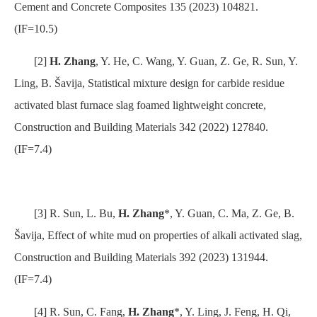
Cement and Concrete Composites
135 (2023) 104821.
(IF=10.5)
[2]
H. Zhang
, Y. He, C. Wang, Y. Guan, Z. Ge, R. Sun, Y.
Ling, B. Šavija, Statistical mixture design for carbide residue
activated blast furnace slag foamed lightweight concrete,
Construction and Building Materials
342 (2022) 127840.
(IF=7.4)
[3] R. Sun, L. Bu,
H. Zhang
*
, Y. Guan, C. Ma, Z. Ge, B.
Šavija, Effect of white mud on properties of alkali activated slag,
Construction and Building Materials
392 (2023) 131944.
(IF=7.4)
[4] R. Sun, C. Fang,
H. Zhang
*
, Y. Ling, J. Feng, H. Qi,