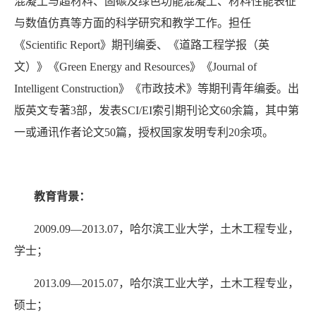
混凝土与超材料、固碳及绿色功能混凝土、材料性能表征
与数值仿真等方面的科学研究和教学工作。担任
《
Scientific Report
》期刊编委、《道路工程学报（英
文）》《
Green Energy and Resources
》《
Journal of
Intelligent Construction
》《市政技术》等期刊青年编委。出
版英文专著
3
部，发表
SCI/EI
索引期刊论文
60
余篇，其中第
一或通讯作者论文
50
篇，授权国家发明专利
20
余项。
教育背景：
2009.09
—
2013.07
，哈尔滨工业大学，土木工程专业，
学士；
2013.09
—
2015.07
，哈尔滨工业大学，土木工程专业，
硕士；