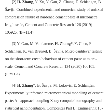
[2]
H. Zhang
, Y. Xu, Y. Gan, Z. Chang, E. Schlangen, B.
Šavija, Combined experimental and numerical study of uniaxial
compression failure of hardened cement paste at micrometre
length scale, Cement and Concrete Research 126 (2019)
105925. (IF=11.4)
[3] Y. Gan, M. Vandamme,
H. Zhang*
, Y. Chen, E.
Schlangen, K. van Breugel, B. Šavija, Micro-cantilever testing
on the short-term creep behaviour of cement paste at micro-
scale, Cement and Concrete Research 134 (2020) 106105.
(IF=11.4)
[4]
H. Zhang
*, B. Šavija, M. Luković, E. Schlangen,
Experimentally informed micromechanical modelling of cement
paste: An approach coupling X-ray computed tomography and
statistical nanoindentation, Composites Part B: Engineering 157