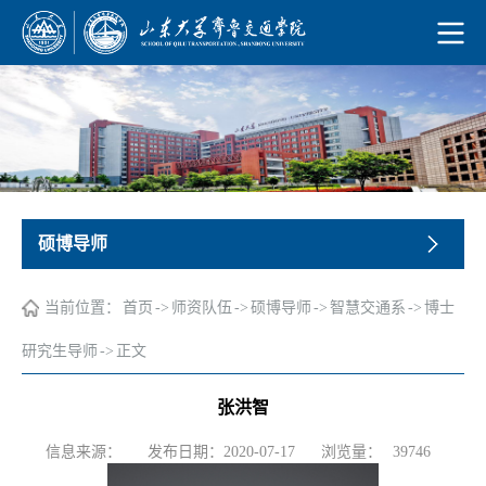
硕博导师
当前位置：
首页
->
师资队伍
->
硕博导师
->
智慧交通系
->
博士
研究生导师
->
正文
张洪智
浏览量：
信息来源：
发布日期：2020-07-17
39746