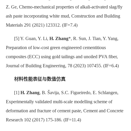
Z. Ge, Chemo-mechanical properties of alkali-activated slag/fly
ash paste incorporating white mud,
Construction and Building
Materials
291 (2021) 123312.
(IF=7.4)
[5] Y. Guan, Y. Li,
H. Zhang
*
, R. Sun, J. Tian, Y. Yang,
Preparation of low-cost green engineered cementitious
composites (ECC) using gold tailings and unoiled PVA fiber,
Journal of Building Engineering, 78 (2023) 107455.
(IF=6.4)
材料性能表征与数值仿真
[1]
H. Zhang
, B. Šavija, S.C. Figueiredo, E. Schlangen,
Experimentally validated multi-scale modelling scheme of
deformation and fracture of cement paste, Cement and Concrete
Research 102 (2017) 175-186. (IF=11.4)