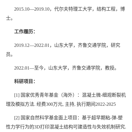
2015.10
—
2019.10
，代尔夫特理工大学，结构工程，博
士。
工作履历：
2019.12
—
2022.01
，
山东大学，齐鲁交通学院，研究
员。
2022.01
—至今，山东大学，齐鲁交通学院，教授。
科研项目：
[1]
国家优秀青年基金（海外）：混凝土微
-
细观断裂机
理及模拟方法
.
经费
300
万元
,
主持
,
执行期间
2022-2025
[2]
国家自然科学基金面上项目：基于超早期粘
-
弹
-
塑
性力学行为的
3D
打印混凝土结构可建造性与失效机制研究
.