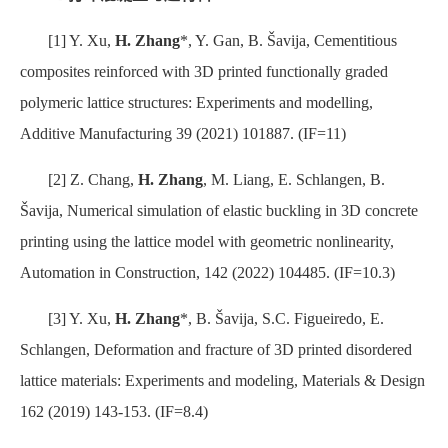
[1] Y. Xu,
H. Zhang
*, Y. Gan, B. Šavija, Cementitious
composites reinforced with 3D printed functionally graded
polymeric lattice structures: Experiments and modelling,
Additive Manufacturing 39 (2021) 101887. (IF=11)
[2] Z. Chang,
H. Zhang
, M. Liang, E. Schlangen, B.
Šavija, Numerical simulation of elastic buckling in 3D concrete
printing using the lattice model with geometric nonlinearity,
Automation in Construction, 142 (2022) 104485. (IF=10.3)
[3] Y. Xu,
H. Zhang
*, B. Šavija, S.C. Figueiredo, E.
Schlangen, Deformation and fracture of 3D printed disordered
lattice materials: Experiments and modeling, Materials & Design
162 (2019) 143-153. (IF=8.4)