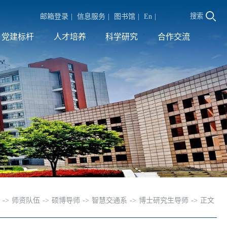
搜索
邮箱登录
|
信息服务
|
图书馆
|
En
|
党建标杆
人才培养
科学研究
合作交流
->
师资队伍
->
硕博导师
->
智慧交通系
->
博士研究生导师
->
正文