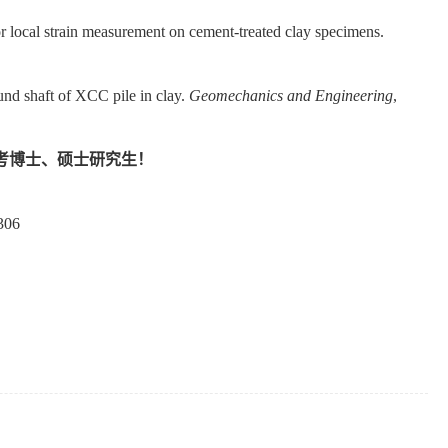
r local strain measurement on cement-treated clay specimens.
und shaft of XCC pile in clay.
Geomechanics and Engineering
,
考博士、硕士研究生！
306