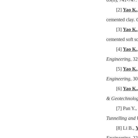
[2]
Yao K.
cemented clay.
[3]
Yao K.
cemented soft so
[4]
Yao K.
Engineering
, 3
[5]
Yao K.
Engineering
, 3
[6]
Yao K.
& Geotechnolo
[7]
Pan Y.,
Tunnelling and
[8]
Li B.,
Y
Engineering
, 22