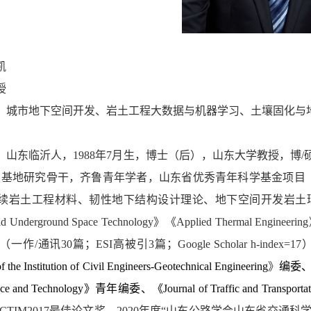
凯
授
：城市地下空间开发、岩土工程大数据与机器学习、土壤固化与
：
，山东临沂人，
1988
年
7
月生，博士（后），山东大学教授，博/
智基地研究骨干，齐鲁青年学者，山东省优秀青年科学基金项目
续岩土工程材料、韧性地下结构设计理论、地下空间开发岩土
nd Underground Space Technology
》《
Applied Thermal Engineering
（一作
/
通讯
30
篇；
ESI
高被引
3
篇；
Google Scholar h-index=17
f the Institution of Civil Engineers-Geotechnical Engineering
》
编委
nce and Technology
》青年编委、《
Journal of Traffic and Transporta
ICTIM2017
最佳论文奖、
2020
年度
“
山东公路学会山东省交通科