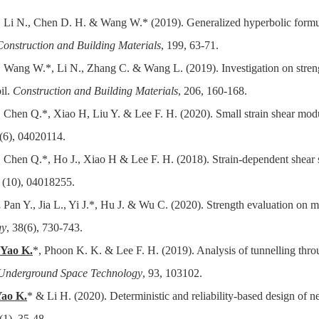
, Li N., Chen D. H. & Wang W.* (2019). Generalized hyperbolic formula 
Construction and Building Materials
, 199, 63-71.
, Wang W.*, Li N., Zhang C. & Wang L. (2019). Investigation on stren
il.
Construction and Building Materials
, 206, 160-168.
, Chen Q.*, Xiao H, Liu Y. & Lee F. H. (2020). Small strain shear mod
2(6), 04020114.
, Chen Q.*, Ho J., Xiao H & Lee F. H. (2018). Strain-dependent shear s
0 (10), 04018255.
,
Pan Y., Jia L., Yi J.*, Hu J. & Wu C. (2020). Strength evaluation on m
gy
, 38(6), 730-743.
Yao K.
*, Phoon K. K. & Lee F. H. (2019). Analysis of tunnelling thro
 Underground Space Technology
, 93, 103102.
ao K.
* & Li H. (2020). Deterministic and reliability-based design of n
(1), 35-48.