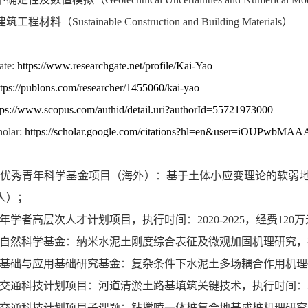
建筑工程材料（
Sustainable Construction and Building Materials
）
：
ate:
https://www.researchgate.net/profile/Kai-Yao
ttps://publons.com/researcher/1455060/kai-yao
tps://www.scopus.com/authid/detail.uri?authorId=55721973000
holar:
https://scholar.google.com/citations?hl=en&user=iOUPwbMA
：
优秀青年科学基金项目（海外）：基于土体小应变理论的软弱
人）；
年学者高层次人才计划项目，执行时间：
2020-2025
，经费
120
万
自然科学基金：纳米水泥土刚度综合表征及微观加固机理研究，
基础与应用基础研究基金：复杂条件下水泥土多场耦合作用机理
交通科技计划项目：河道清淤土路基填筑关键技术，执行时间：
交通科技计划项目子课题：钻搅喷一体桩复合地基成桩机理研究