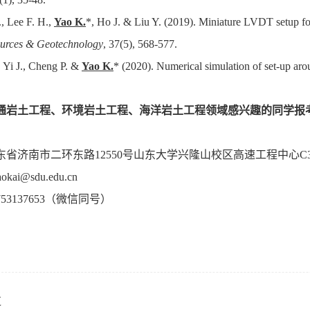
, Lee F. H.,
Yao K.
*, Ho J. & Liu Y. (2019). Miniature LVDT setup fo
urces & Geotechnology
, 37(5), 568-577.
, Yi J., Cheng P. &
Yao K.
* (2020). Numerical simulation of set-up aro
通岩土工程、环境岩土工程、海洋岩土工程领域感兴趣的同学报
：
东省济南市二环东路
12550
号山东大学兴隆山校区高速工程中心
C
aokai@sdu.edu.cn
753137653
（微信同号）
芝