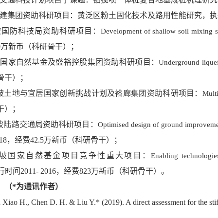
建集团资助科研项目：黄泛区粉土固化技术及路用性能研究，执
坡国防科技局资助科研项目：
Development of shallow soil mixing so
0
万新币（科研骨干）；
坡国家自然基金及盛裕控股集团资助科研项目：
Underground liquef
骨干）；
坡土地与宜居国家创新挑战计划及
裕廊集团
资助科研项目：
Multi
干）；
坡陆路交通局资助科研项目：
Optimised design of ground improvement
18
，经费
42.5
万新币（科研骨干）；
坡国家自然基金项目竞争性重大项目：
Enabling technologies
行时间
2011- 2016
，经费
823
万新币（科研骨干）。
：
（
*
为通讯作者
）
,
Xiao H., Chen D. H.
& Liu Y.* (2019). A direct assessment for the sti