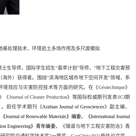
地基处理技术、环境岩土多场作用及多尺度模拟
硕士生导师，国际学生招生
“
荟萃计划
”
导师，
“
地下工程灾害预
（海外）获得者。围绕
“
滨海地区城市地下空间开发
”
领域，系
环境效应与灾害防控技术等方面的研究。在《
Géotechnique
》
》《
Journal of Cleaner Production
》等国际权威期刊发表
SCI
期
）。担任学术期刊《
Arabian Journal of Geosciences
》副主编、
、《
Journal of Renewable Materials
》编委、《
International Journal
tion Engineering
》青年编委、
《隧道与地下工程灾害防治》青
学研究院交通科学技术奖
”
一等奖、
GeoChina2021
最佳论文奖、