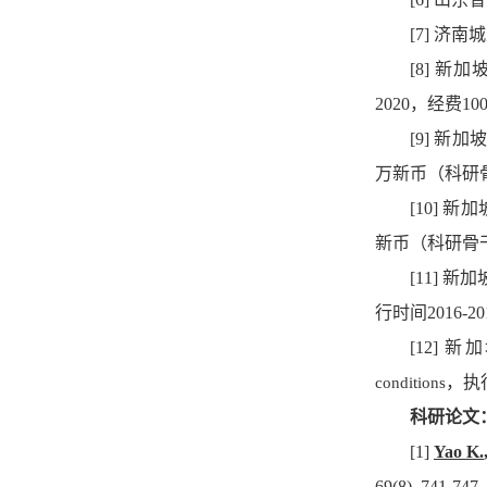
[7]
济南城
[8]
新加
2020
，经费
10
[9]
新加
万新币（科研
[10]
新加
新币（科研骨
[11]
新加
行时间
2016-20
[12]
新加
，执
conditions
科研论文
[1]
Yao K.
69(8), 741-747.