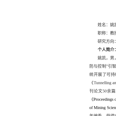
姓名：姚
职称：教
研究方向
个人简介
姚凯，男
防与控制
”
引
统开展了可持
《
Tunnelling a
刊论文
50
余篇
《
Proceedings o
of Mining Scie
年编委。获得