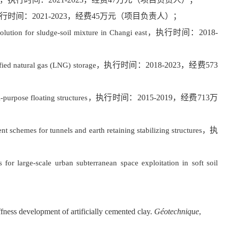
行时间：
2021-2023
，经费
45
万元（项目负责人）；
执行时间：
2018-
lution for sludge-soil mixture in Changi east
，
执行时间：
2018-2023
，经费
573
ied natural gas (LNG) storage
，
执行时间：
2015-2019
，经费
713
万
-purpose floating structures
，
执
 schemes for tunnels and earth retaining stabilizing structures
，
 for large-scale urban subterranean space exploitation in soft soil
ffness development of artificially cemented clay.
Géotechnique
,