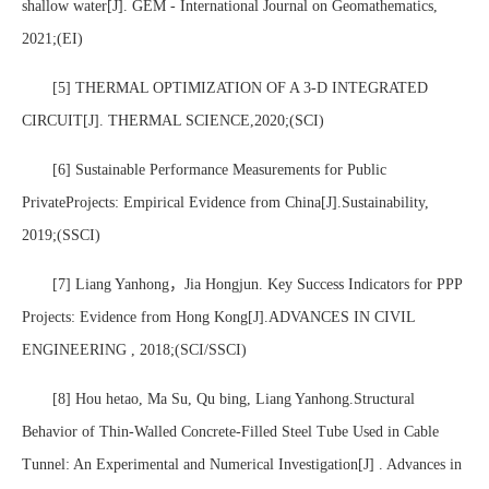
shallow water[J]. GEM - International Journal on Geomathematics,
2021;(EI)
[5] THERMAL OPTIMIZATION OF A 3-D INTEGRATED
CIRCUIT[J]. THERMAL SCIENCE,2020;(SCI)
[6] Sustainable Performance Measurements for Public
PrivateProjects: Empirical Evidence from China[J].Sustainability,
2019;(SSCI)
[7] Liang Yanhong，Jia Hongjun. Key Success Indicators for PPP
Projects: Evidence from Hong Kong[J].ADVANCES IN CIVIL
ENGINEERING , 2018;(SCI/SSCI)
[8] Hou hetao, Ma Su, Qu bing, Liang Yanhong.Structural
Behavior of Thin-Walled Concrete-Filled Steel Tube Used in Cable
Tunnel: An Experimental and Numerical Investigation[J] . Advances in