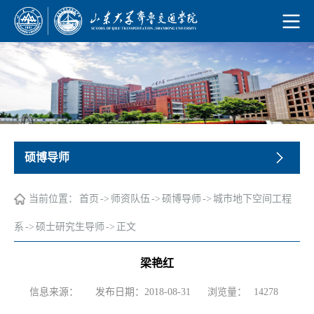
硕博导师
当前位置：
首页
->
师资队伍
->
硕博导师
->
城市地下空间工程
系
->
硕士研究生导师
->
正文
梁艳红
浏览量：
信息来源：
发布日期：2018-08-31
14278