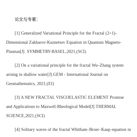
论文与专著：
[1] Generalized Variational Principle for the Fractal (2+1)-
Dimensional Zakharov-Kuznetsov Equation in Quantum Magneto-
Plasmas[J]. SYMMETRY-BASEL,2021;(SCI)
[2] On a variational principle for the fractal Wu–Zhang system
arising in shallow water[J].GEM - International Journal on
Geomathematics, 2021;(EI)
[3] A NEW FRACTAL VISCOELASTIC ELEMENT Promise
and Applications to Maxwell-Rheological Model[J].THERMAL
SCIENCE,2021;(SCI)
[4] Solitary waves of the fractal Whitham–Broer–Kaup equation in