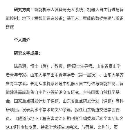
研究方向
：智能机器人装备与无人系统；机器人自主行进与智
能控制；地下工程智能建造装备；基于人工智能的数据挖掘与辨识
建模
个人简介
研究文字成果：
陈昌源，博士（后），教授，博/硕士生导师。山东省泰山学
者青年专家、山东大学杰出中青年学者（第一层次）、山东大学齐
鲁青年学者。长期从事复杂环境中机器人自主行进与智能控制、智
能建造高端装备自主作业等前沿交叉研究。主持国家自然科学基
金、国家重点研发计划子课题、山东省重点研发计划（课题）等科
研项目。发表高水平学术论文
30
余篇，担任山东轨道交通学会委
员、《隧道与地下工程灾害防治》期刊青年编委和近
20
个国际知名
SCI
期刊审稿专家，特邀学术报告
10
余次。与荷兰、比利时、英