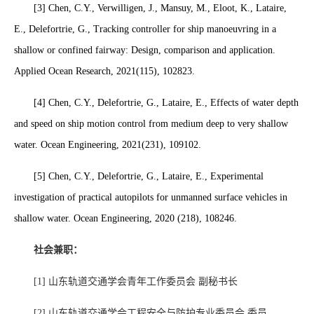
[3]
Chen, C.Y., Verwilligen, J., Mansuy, M., Eloot, K., Lataire,
E., Delefortrie, G., Tracking controller for ship manoeuvring in a
shallow or confined fairway: Design, comparison and application.
Applied Ocean Research, 2021(115), 102823.
[4]
Chen, C.Y., Delefortrie, G., Lataire, E., Effects of water depth
and speed on ship motion control from medium deep to very shallow
water. Ocean Engineering, 2021(231), 109102.
[5] Chen, C.Y., Delefortrie, G., Lataire, E., Experimental
investigation of practical autopilots for unmanned surface vehicles in
shallow water. Ocean Engineering, 2020 (218), 108246.
社会兼职：
[1]
山东轨道交通学会青年工作委员会
副秘书长
[2]
山东轨道交通学会工程安全与防护专业委员会
委员