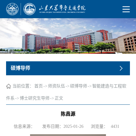
硕博导师
当前位置：
首页
->
师资队伍
->
硕博导师
->
智能建造与工程软
件系
->
博士研究生导师
->
正文
陈昌源
浏览量：
信息来源：
发布日期：2025-01-26
4431