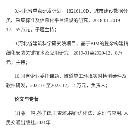
8.
河北省重点研发计划，
18216110D
，城市建设数据分
类、采集标准及信息化平台建设的研究，
2018-01-2019-
12
，
55
万元，子题主持；
9.
河北省建筑科学研究院项目，基于
BIM
的复杂构建精
细化安装关键技术及应用研究，
2019-01
至
2020-12
，
8
万
元，主持；
10.
国有企业委托课题，隧道施工环境实时检测硬件及
软件研发，
2022-01
至
2023-12
，
15
万元，负责人；
论文与专著
[1]
张一鸣
,
孙子正
,
王雪雅
,
裂面优化法：原理与应用
,
人
民交通出版社
,2021
年