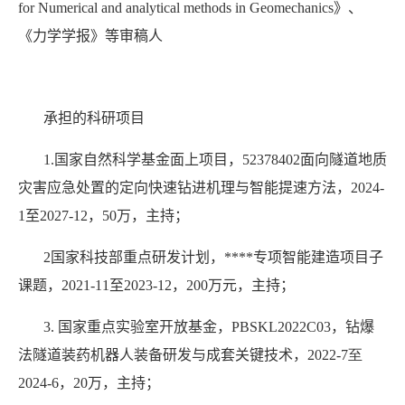
for Numerical and analytical methods in Geomechanics
》、
《力学学报》等审稿人
承担的科研项目
1.
国家自然科学基金面上项目，
52378402
面向隧道地质
灾害应急处置的定向快速钻进机理与智能提速方法，
2024-
1
至
2027-12
，
50
万，主持；
2
国家科技部重点研发计划，
****
专项智能建造项目子
课题，
2021-11
至
2023-12
，
200
万元，主持；
3.
国家重点实验室开放基金，
PBSKL2022C03
，
钻爆
法隧道装药机器人装备研发与成套关键技术，
2022-7
至
2024-6
，
20
万，主持；