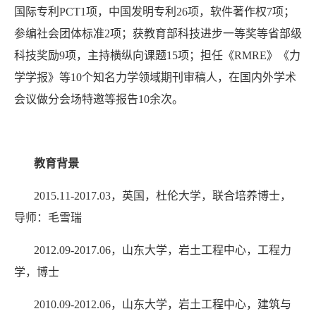
国际专利
PCT1
项，中国发明专利
26
项，软件著作权
7
项；
参编社会团体标准
2
项；获教育部科技进步一等奖等省部级
科技奖励
9
项，主持横纵向课题
15
项；担任《
RMRE
》《力
学学报》等
10
个知名力学领域期刊审稿人，在国内外学术
会议做分会场特邀等报告
10
余次。
教育背景
2015.11-2017.03
，英国，杜伦大学，联合培养博士，
导师：毛雪瑞
2012.09-2017.06
，山东大学，岩土工程中心，工程力
学，博士
2010.09-2012.06
，山东大学，岩土工程中心，建筑与