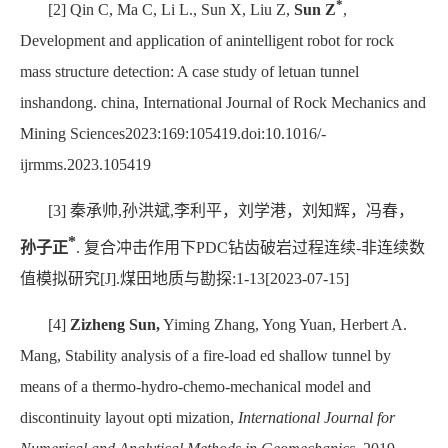
*
[2] Qin C, Ma C, Li L., Sun X, Liu Z,
Sun Z
,
Development and application of anintelligent robot for rock
mass structure detection: A case study of letuan tunnel
inshandong. china, International Journal of Rock Mechanics and
Mining Sciences2023:169:105419.doi:10.1016/-
ijrmms.2023.105419
[3]
秦承帅
,
孙洪斌
,
李利平，刘学港，刘知辉，冯春，
*
孙子正
.
复合冲击作用下
PDC
钻齿破岩过程连续
-
非连续数
值模拟研究
[J].
煤田地质与勘探
:1-13[2023-07-15]
[4]
Zizheng Sun,
Yiming Zhang, Yong Yuan, Herbert A.
Mang, Stability analysis of a fire-load ed shallow tunnel by
means of a thermo-hydro-chemo-mechanical model and
discontinuity layout opti mization,
International Journal for