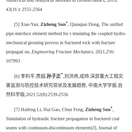
Numerical and Analytical Methods in Geomechanics
, 2019,
43(16 ): 2551-2564
*
[5] Xiao Yan,
Zizheng Sun
, Qianqian Dong, The unified
pipe-interface element method for s imulating the coupled hydro-
mechanical grouting process in fractured rock with fracture
propagati on,
Engineering Fracture Mechanics
, 2021,256:
107993
*
[6]
李利平
,
贾超
,
孙子正
,
刘洪亮
,
成帅
,
深部重大工程灾
害监测与防控技术研究现状及发展趋势
,
中南大学学报
.
自
然科学版
,2021,52(8):2539-2556
*
[7] Haifeng Li, Hui Gao, Chun Feng,
Zizheng Sun
,
Simulation of hydraulic fracture propagation in fractured coal
seams with continuum-discontinuum elements[J], Journal of