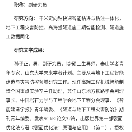
职称：
副研究员
研究方向：
千米定向钻快速智能钻进与钻注一体化，
地下工程灾害防控、高海拔隧道施工期智能检测、隧道施
工数据同化
研究文字成果：
孙子正，男，副研究员，博/硕士生导师，泰山学者青
年专家，山东大学未来学者计划。主要从事地下工程智能
建造与灾害防控领域研究工作。现任高端工程机械智能制
造全国重点实验室主任助理，兼任山东地方铁路学会副理
事长、中国岩石力学与工程学会地下工程分会理事、《智
能建造学报》青年编委、《隧道与地下工程灾害防治》期
刊青年编委。发表
SCI/EI
论文
32
篇，出版世界第一部裂面
优化法专著《裂面优化法：原理与应用》（第二），授权