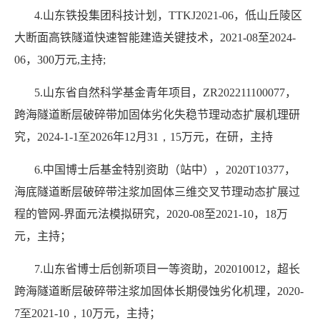
4.
山东铁投集团科技计划，
TTKJ2021-06
，低山丘陵区
大断面高铁隧道快速智能建造关键技术，
2021-08
至
2024-
06
，
300
万元
,
主持
;
5.
山东省自然科学基金青年项目，
ZR202211100077
，
跨海隧道断层破碎带加固体劣化失稳节理动态扩展机理研
究，
2024-1-1
至
2026
年
12
月
31
，
15
万元，在研，主持
6.
中国博士后基金特别资助（站中），
2020T10377
，
海底隧道断层破碎带注浆加固体三维交叉节理动态扩展过
程的管网
-
界面元法模拟研究，
2020-08
至
2021-10
，
18
万
元，主持；
7.
山东省博士后创新项目一等资助，
202010012
，超长
跨海隧道断层破碎带注浆加固体长期侵蚀劣化机理，
2020-
7
至
2021-
10
，
10
万元，主持；