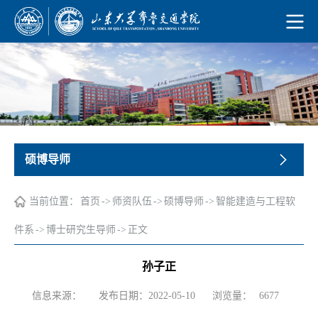
硕博导师
当前位置：
首页
->
师资队伍
->
硕博导师
->
智能建造与工程软
件系
->
博士研究生导师
->
正文
孙子正
浏览量：
信息来源：
发布日期：2022-05-10
6677