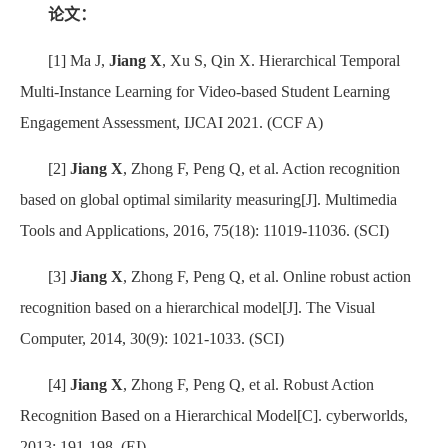
论文：
[1]
Ma J,
Jiang X
, Xu S, Qin X. Hierarchical Temporal
Multi-Instance Learning for Video-based Student Learning
Engagement Assessment, IJCAI 2021. (CCF A)
[2]
Jiang X
, Zhong F, Peng Q, et al. Action recognition
based on global optimal similarity measuring[J]. Multimedia
Tools and Applications, 2016, 75(18): 11019-11036. (SCI)
[3]
Jiang X
, Zhong F, Peng Q, et al. Online robust action
recognition based on a hierarchical model[J]. The Visual
Computer, 2014, 30(9): 1021-1033. (SCI)
[4]
Jiang X
, Zhong F, Peng Q, et al. Robust Action
Recognition Based on a Hierarchical Model[C]. cyberworlds,
2013: 191-198. (EI)