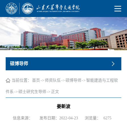
硕博导师
当前位置：
首页
->
师资队伍
->
硕博导师
->
智能建造与工程软
件系
->
硕士研究生导师
->
正文
姜新波
浏览量：
信息来源：
发布日期：2022-04-23
6275