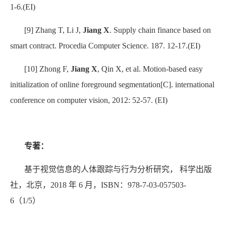
1-6.(EI)
[9] Zhang T, Li J,
Jiang X
. Supply chain finance based on
smart contract. Procedia Computer Science. 187. 12-17.(EI)
[10] Zhong F,
Jiang X
, Qin X, et al. Motion-based easy
initialization of online foreground segmentation[C]. international
conference on computer vision, 2012: 52-57. (EI)
专著：
基于视觉信息的人体跟踪与行为分析研究， 科学出版
社，北京，
2018
年
6
月，
ISBN
：
978-7-03-057503-
6
（
1/5
）