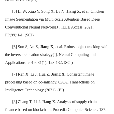
[5] Li W, Xiao Y, Song X, Lv N,
Jiang X
, et al. Chicken
Image Segmentation via Multi-Scale Attention-Based Deep
Convolutional Neural Network[J]. IEEE Access, 2021,
PP(99):1-1. (SCI)
[6] Sun S, An Z,
Jiang X
, et al. Robust object tracking with
the inverse relocation strategy[J]. Neural Computing and
Applications, 2019, 31(1): 123-132. (SCI)
[7] Ren X, Li J, Hua Z,
Jiang X
. Consistent image
processing based on co-saliency. CAAI Transactions on
Intelligence Technology (2021). (EI)
[8] Zhang T, Li J,
Jiang X
. Analysis of supply chain
finance based on blockchain. Procedia Computer Science. 187.