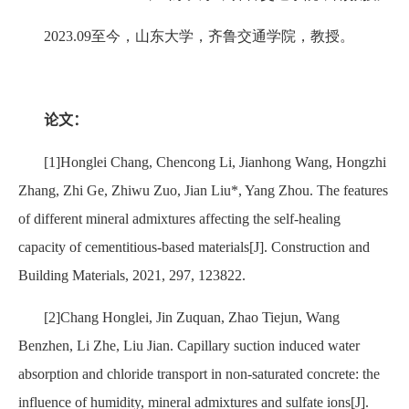
2023.09
至今
，
山东大学，齐鲁交通学院，教授。
论文：
[1]Honglei Chang, Chencong Li, Jianhong Wang, Hongzhi
Zhang, Zhi Ge, Zhiwu Zuo, Jian Liu*, Yang Zhou. The features
of different mineral admixtures affecting the self-healing
capacity of cementitious-based materials[J]. Construction and
Building Materials, 2021, 297, 123822.
[2]Chang Honglei, Jin Zuquan, Zhao Tiejun, Wang
Benzhen, Li Zhe, Liu Jian. Capillary suction induced water
absorption and chloride transport in non-saturated concrete: the
influence of humidity, mineral admixtures and sulfate ions[J].