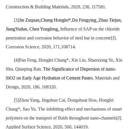
Construction & Building Materials, 2020, 236, 117581.
[3]
Jin Zuquan,Chang Honglei*,Du Fengying
,
Zhao Tiejun,
JiangYudan,
Chen Yongfeng
.
Influence of SAP on the chloride
penetration and corrosion behavior of steel bar in concrete[J].
Corrosion Science, 2020, 171,108714.
[4]Pan Feng, Honglei Chang*, Xin Liu, Shaoxiong Ye, Xin
Shu, Qianping Ran.
The Significance of Dispersion of nano-
SiO2 on Early Age Hydration of Cement Pastes
. Materials and
Design, 2020, 186, 108320.
[5]Zhou Yang, Jingshun Cai, Dongshuai Hou, Honglei
Chang*, Jiao Yu. The inhibiting effect and mechanisms of smart
polymers on the transport of fluids throughout nano-channels[J].
Applied Surface Science, 2020, 500, 144019.