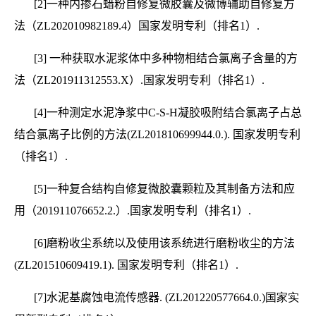
[2]
一种内掺石蜡粉自修复微胶囊及微博辅助自修复方
法（
ZL202010982189.4
）国家发明专利（排名
1
）.
[3]
一种获取水泥浆体中多种物相结合氯离子含量的方
法（
ZL201911312553.X
）.国家发明专利（排名
1
）.
[4]
一种测定水泥净浆中
C-S-H
凝胶吸附结合氯离子占总
结合氯离子比例的方法(
ZL201810699944.0.
).
国家发明专利
（排名
1
）.
[5]
一种复合结构自修复微胶囊颗粒及其制备方法和应
用（
201911076652.2.
）.国家发明专利（排名
1
）.
[6]
磨粉收尘系统以及使用该系统进行磨粉收尘的方法
(
ZL201510609419.1
).
国家发明专利（排名
1
）.
[7]
水泥基腐蚀电流传感器. (
ZL201220577664.0.
)国家实