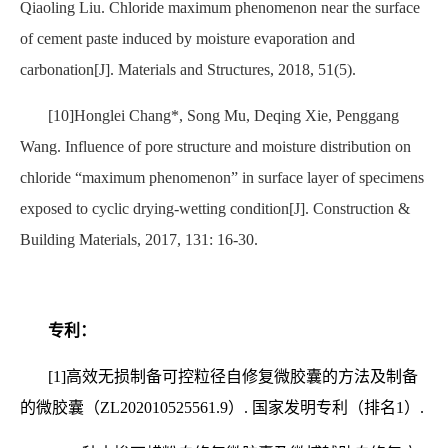
Qiaoling Liu. Chloride maximum phenomenon near the surface
of cement paste induced by moisture evaporation and
carbonation[J]. Materials and Structures, 2018, 51(5).
[10]Honglei Chang*, Song Mu, Deqing Xie, Penggang
Wang. Influence of pore structure and moisture distribution on
chloride “maximum phenomenon” in surface layer of specimens
exposed to cyclic drying-wetting condition[J]. Construction &
Building Materials, 2017, 131: 16-30.
专利：
[1]
高效无损制备可控粒径自修复微胶囊的方法及制备
的微胶囊（
ZL202010525561.9
）.
国家发明专利（排名
1
）.