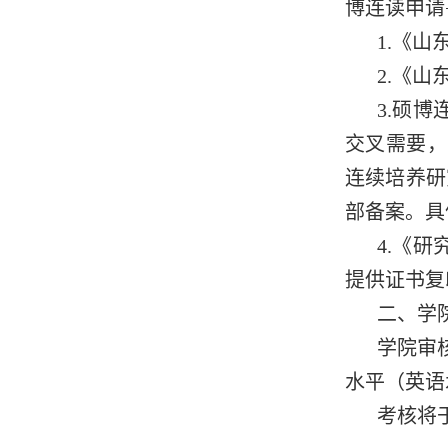
博连读申请
1.《
2.《
3.硕
交叉需要，
连续培养研
部备案。具
4.《
提供证书复
二、学
学院审
水平（英语
考核将