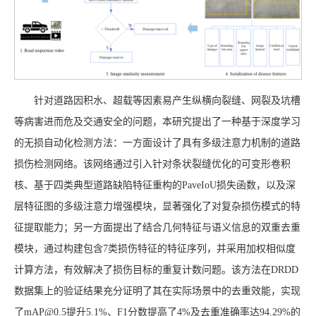
针对道路因积水、超载等因素易产生纵横向裂缝、网裂及坑槽
等病害进而危及交通安全的问题，本研究提出了一种基于深度学习
的无损自动化检测方法：一方面设计了具有多级注意力机制的道路
损伤检测网络。该网络通过引入针对条状裂缝优化的可变形卷积
核、基于四类典型道路缺陷特征重构的PaveIoU损失函数，以及深
层特征图的多级注意力增强模块，显著强化了对复杂损伤模式的特
征提取能力；另一方面提出了结合几何特征与语义信息的双重去重
模块，通过构建包含7类损伤特征的特征序列，并采用加权相似度
计算方法，有效解决了损伤目标的重复计数问题。该方法在DRDD
数据集上的验证结果充分证明了其在实际场景中的去重效能，实现
了mAP@0.5提升5.1%、F1分数提高了4%及去重准确率达94.29%的