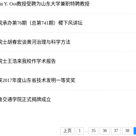
in Y. Ooi教授受聘为山东大学兼职特聘教授
承办第76期（总第741期）稷下风讲坛
院士胡春宏谈黄河治理与科学方法
院士王浩来我校作学术报告
2017年度山东省技术发明一等奖奖
鲁交通学院正式揭牌成立
...
上页
1
35
36
37
38