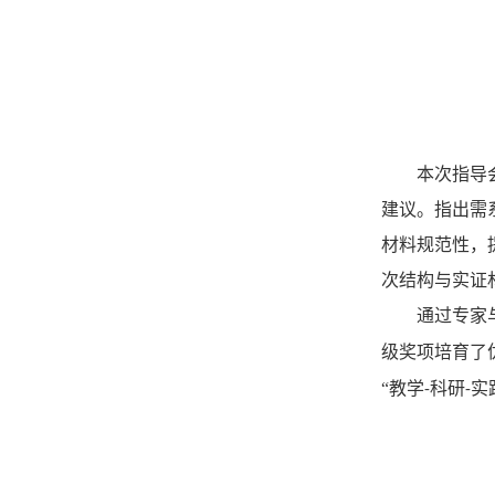
本次指导
建议。指出需
材料规范性，
次结构与实证
通过专家
级奖项
培育了
“教学
科研
实
-
-