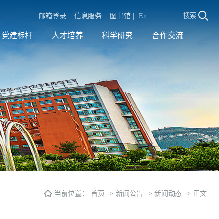
搜索
邮箱登录
|
信息服务
|
图书馆
|
En
|
党建标杆
人才培养
科学研究
合作交流
当前位置：
首页
->
新闻公告
->
新闻动态
->
正文