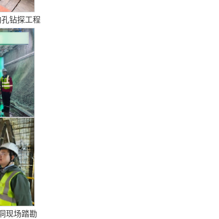
向孔钻探工程
隧洞现场踏勘