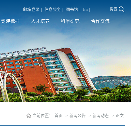
搜索
邮箱登录
|
信息服务
|
图书馆
|
En
|
党建标杆
人才培养
科学研究
合作交流
当前位置：
首页
->
新闻公告
->
新闻动态
->
正文