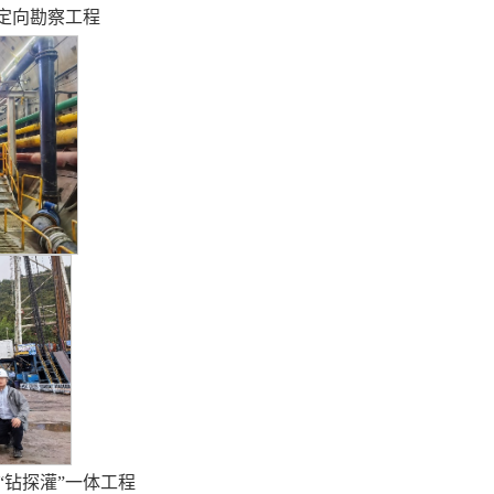
定向勘察工程
“钻探灌”一体工程