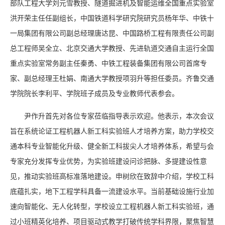
部队工程大学刘元雪教授、隧道掘进机及智能运维全国重点实验室
洪开荣主任任副组长，中国铁道科学研究院研究员杨年华、中铁十
一局集团有限公司副总经理唐达昆、中国路桥工程有限责任公司副
总工程师吴全立、北京交通大学教授、先进轨道交通自主运行全国
重点实验室常务副主任秦勇、中铁工程装备集团有限公司首席专
家、副总经理王杜娟、南通大学教授项羽升等担任委员。齐鲁交通
学院院长李利平、学院班子成员及专业教师代表参会。
尹作升首先对各位专家莅临指导表示欢迎。他表示，本次会议
旨在系统论证工程机器人新工科实验班人才培养方案，助力学校交
通本科专业智能化升级、健全新工科拔尖人才培养体系，希望与会
专家充分发挥专业优势，为实验班建设问诊把脉、多提建设性意
见，推动实验班高标准落地建设。申树欣在致辞中介绍，学校工科
底蕴扎实，地下工程学科具备一流建设水平。当前基础设施行业加
速向智能化、无人化转型，学校设立工程机器人新工科实验班，通
过小班精英化培养、项目驱动式教学打破传统学科界限，聚焦智慧