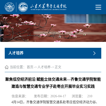
人才培养
当前位置：
首页
->
人才培养
->
正文
聚焦低空经济前沿 赋能立体交通未来—齐鲁交通学院智能
建造与智慧交通专业学子赴枣庄开展毕业实习实践
浏览量：
信息来源：
发布日期：2026-04-17
210
4月14日，齐鲁交通学院智慧交通系赴枣庄低空经济动力谷、