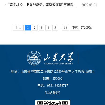
“笔尖战役：书香战疫情，墨迹染江城”声援武汉书法比赛落下帷幕
2020-03-21
...
上页
1
共209条
2
3
4
5
18
下页
地址：山东省济南市二环东路12550号山东大学兴隆山校区
邮编：250002
电话：0531-86358717
[
网站管理
]