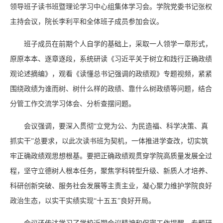
领导班子读书班暨理论学习中心组集体学习会。学院党委书记张权
主持会议，院长李利平和全体班子成员参加会议。
班子成员在前期个人自学的基础上，采取一人领学一章形式，
原原本本、逐章逐段，系统研读《习近平关于树立和践行正确政绩
观论述摘编》，观看《读懂总书记强调的政绩观》专题视频，紧紧
围绕政绩为谁而树、树什么样的政绩、靠什么树政绩等问题，结合
分管工作交流学习体会、分析查摆问题。
会议强调，要深入贯彻“立党为公、为民造福、科学决策、真
抓实干”总要求，以此次读书班为契机，一体推进学查改，切实筑
牢正确政绩观思想根基。要把正确政绩观贯穿学院高质量发展全过
程，坚守立德树人根本任务，聚焦学科转型升级、新质人才培养、
科研创新突破、服务社会发展等主责主业，凝心聚力维护学院良好
政治生态，以实干实绩实现“十五五”良好开局。