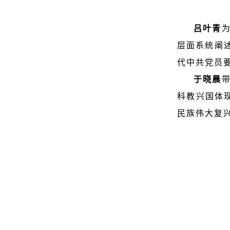
吕叶青
层面系统阐
代中共党员
于晓晨
科教兴国体
民族伟大复