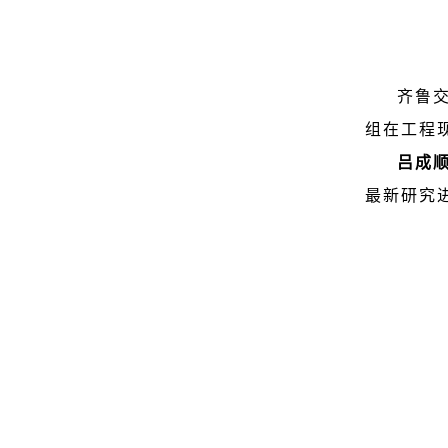
齐鲁
组在工程
吕成
最新研究