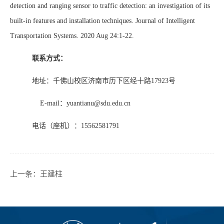
detection and ranging sensor to traffic detection: an investigation of its
built-in features and installation techniques. Journal of Intelligent
Transportation Systems. 2020 Aug 24:1-22.
联系方式：
地址：千佛山校区济南市历下区经十路
17923
号
E-mail：yuantianu@sdu.edu.cn
电话（座机）：
15562581791
上一条：
王建柱