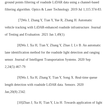
ground points filtering of roadside LiDAR data using a channel-based
filtering algorithm. Optics & Laser Technology. 2019 Jul 1;115:374-83.
[7]Wu J, Zhang Y, Tian Y, Yue R, Zhang H. Automatic
vehicle tracking with LiDAR-enhanced roadside infrastructure. Journal
of Testing and Evaluation. 2021 Jan 1;49(1).
[8]Wu J, Xu H, Tian Y, Zhang Y, Zhao J, Lv B. An automatic
lane identification method for the roadside light detection and ranging
sensor. Journal of Intelligent Transportation Systems. 2020 Sep
2;24(5):467-79.
[9]Wu J, Xu H, Zhang Y, Tian Y, Song X. Real-time queue
length detection with roadside LiDAR data. Sensors. 2020
Jan;20(8):2342.
[10]Zhao J, Xu H, Tian Y, Liu H. Towards application of light