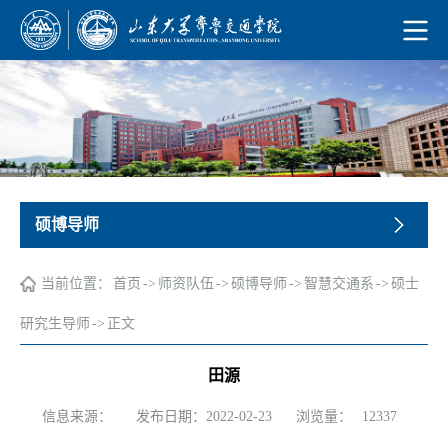
硕博导师
当前位置：
首页
->
师资队伍
->
硕博导师
->
智慧交通系
->
硕士
研究生导师
->
正文
田源
浏览量：
信息来源：
发布日期：2022-02-23
12337