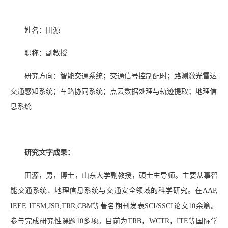
姓名：田源
职称：副教授
研究方向
：智能交通系统；交通信号控制配时；路测激光雷达
交通感知系统；车路协同系统；点云数据处理与轨迹提取；地理信
息系统
研究文字成果：
田源，男，博士，山东大学副教授，硕士生导师。主要从事智
能交通系统、地理信息系统与交通安全领域的科学研究。在
AAP,
IEEE ITSM,JSR,TRR,CBM
等著名期刊发表
SCI/SSCI
论文
10
余篇。
参与完成研究性课题
10
多项。目前为
TRB，WCTR，ITE
等国际学