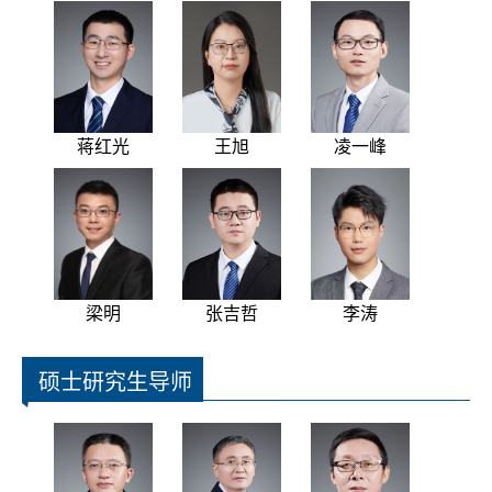
蒋红光
王旭
凌一峰
梁明
张吉哲
李涛
硕士研究生导师