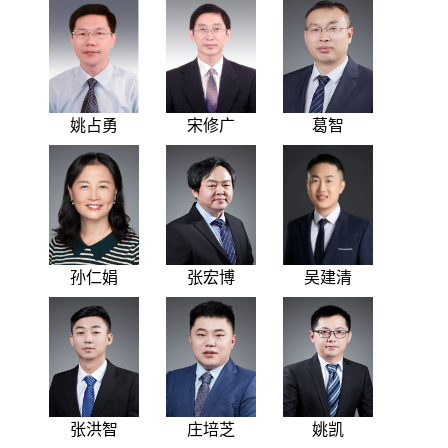
姚占勇
宋修广
葛智
孙仁娟
张宏博
吴建清
张洪智
庄培芝
姚凯