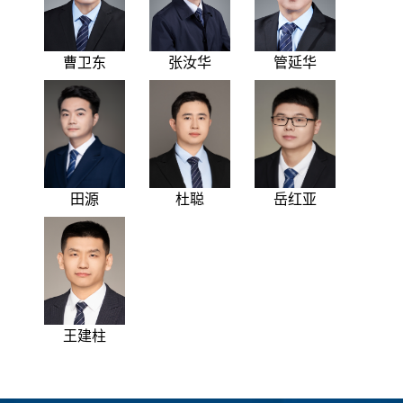
曹卫东
张汝华
管延华
田源
杜聪
岳红亚
王建柱