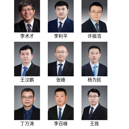
李术才
李利平
许振浩
王汉鹏
张峰
杨为民
丁万涛
李召峰
王旌