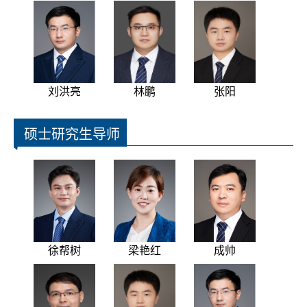
刘洪亮
林鹏
张阳
硕士研究生导师
徐帮树
梁艳红
成帅