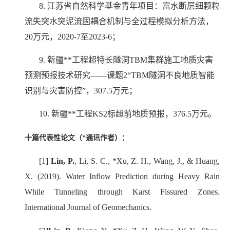
8.
江苏省自然科学基金青年项目：富水断层细颗粒
流失突水突泥流固耦合机制与全过程模拟分析方法，
20
万元，
2020-7
至
2023-6
；
9.
新疆
**
工程超特长隧洞
TBM
集群施工地质灾害
预测预报技术研究——课题
2
“
TBM
隧洞不良地质智能
识别与灾害防控”，
307.5
万元；
10.
新疆
**
工程
KS2
标超前地质预报，
376.5
万元。
十篇代表性论文（*通讯作者）：
[1]
Lin, P.
, Li, S. C., *Xu, Z. H., Wang, J., & Huang,
X. (2019). Water Inflow Prediction during Heavy Rain
While Tunneling through Karst Fissured Zones.
International Journal of Geomechanics.