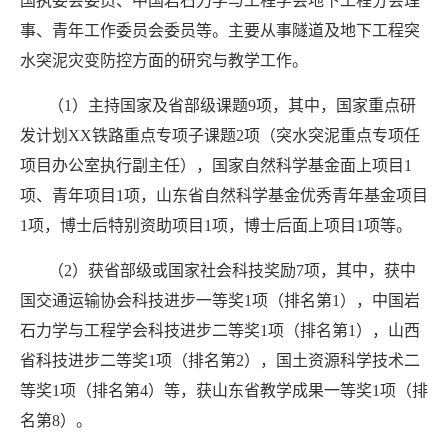
国执委会委员、中国岩石力学与工程学会地下工程分会理
事、青年工作委员会委员等。主要从事隧道及地下工程突
水突泥灾变防控方面的研究与教学工作。
（
1
）主持国家及省部级课题
9
项，其中，国家重点研
发计划
XX
铁路重点专项子课题
2
项（突水突泥重点专项任
项目办公室执行副主任），国家自然科学基金面上项目
1
项、青年项目
1
项，山东省自然科学基金优秀青年基金项目
1
项，博士后特别资助项目
1
项，博士后面上项目
1
项等。
（
2
）获省部级或国家社会科技奖励
7
项，其中，获中
国交通运输协会科技进步一等奖
1
项（排名第
1
），中国岩
石力学与工程学会科技进步二等奖
1
项（排名第
1
），山西
省科技进步二等奖
1
项（排名第
2
），国土资源科学技术二
等奖
1
项（排名第
4
）等，获山东省教学成果一等奖
1
项（排
名第
8
）。