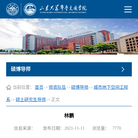
硕博导师
当前位置：
首页
->
师资队伍
->
硕博导师
->
城市地下空间工程
系
->
硕士研究生导师
->
正文
林鹏
浏览量：
信息来源：
发布日期：2021-11-11
7770