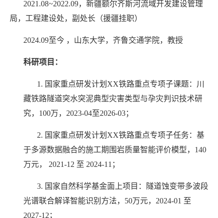
2021.08~2022.09
，新疆额尔齐斯河流域开发建设管理
局，工程建设处，副处长（援疆挂职）
2024.09
至今 ，山东大学，齐鲁交通学院，教授
科研项目：
1.
国家重点研发计划
XX
铁路重点专项子课题：川
藏铁路隧道突水突泥典型灾害类型与孕灾判识技术研
究，
100
万，
2023-04
至
2026-03
；
2.
国家重点研发计划
XX
铁路重点专项子任务：基
于多源数据融合的施工期围岩质量智能评价模型，
140
万元，
2021-12
至
2024-11
；
3.
国家自然科学基金面上项目：隧道蚀变带多波段
光谱联合解译智能识别方法，
50
万元，
2024-01
至
2027-12
；