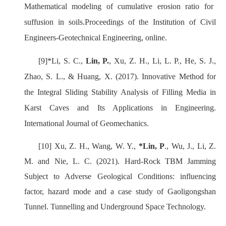
Mathematical modeling of cumulative erosion ratio for
suffusion in soils.Proceedings of the Institution of Civil
Engineers-Geotechnical Engineering, online.
[9]
*Li, S. C.,
Lin, P.
, Xu, Z. H., Li, L. P., He, S. J.,
Zhao, S. L., & Huang, X. (2017).
Innovative Method for
the Integral Sliding Stability Analysis of Filling Media in
Karst Caves and Its Applications in Engineering
.
International Journal of Geomechanics
.
[10]
Xu, Z. H., Wang, W. Y.,
*Lin, P
., Wu, J., Li, Z.
M. and Nie, L. C. (2021). Hard-Rock TBM Jamming
Subject to Adverse Geological Conditions: influencing
factor, hazard mode and a case study of Gaoligongshan
Tunnel. Tunnelling and Underground Space Technology
.