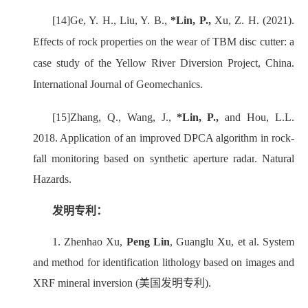
[14]
Ge, Y. H., Liu, Y. B.,
*Lin, P.,
Xu, Z. H. (2021).
Effects of rock properties on the wear of TBM disc cutter: a
case study of the Yellow River Diversion Project, China.
International Journal of Geomechanics.
[15]
Zhang, Q., Wang, J.,
*Lin, P.,
and Hou, L.L.
2018.
Application of an improved DPCA algorithm in rock-
fall monitoring based on synthetic aperture radar
. Natural
Hazards
.
发明专利：
1.
Zhenhao Xu,
Peng Lin
, Guanglu Xu,
et al
. System
and method for identification lithology based on images and
XRF mineral inversion (
美国发明专利
).