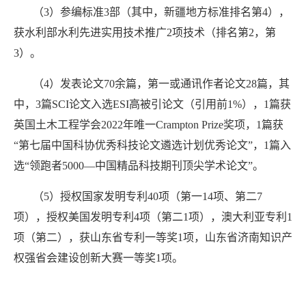
（
3
）参编标准
3
部（其中，新疆地方标准排名第
4
），
获水利部水利先进实用技术推广
2
项技术（排名第
2
，第
3
）。
（
4
）发表论文
70
余篇，第一或通讯作者论文
28
篇，其
中，
3
篇
SCI
论文入选
ESI
高被引论文（引用前
1%
），
1
篇获
英国土木工程学会
2022
年唯一
Crampton Prize
奖项，
1
篇获
“第七届中国科协优秀科技论文遴选计划优秀论文”，
1
篇入
选“领跑者
5000
—中国精品科技期刊顶尖学术论文”。
（
5
）授权国家发明专利
40
项（第一
14
项、第二
7
项），授权美国发明专利
4
项（第二
1
项），澳大利亚专利
1
项（第二），获山东省专利一等奖
1
项，山东省济南知识产
权强省会建设创新大赛一等奖
1
项。