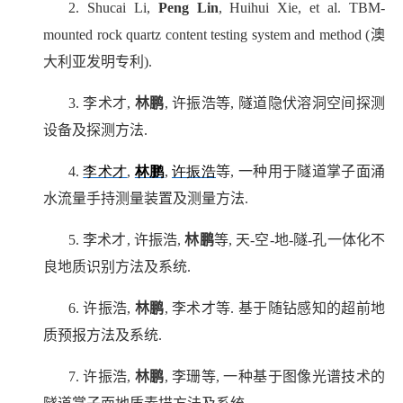
2.
Shucai Li,
Peng Lin
, Huihui Xie,
et al
. TBM-
mounted rock quartz content testing system and method (
澳
大利亚发明专利
).
3.
李术才
,
林鹏
,
许振浩等
,
隧道隐伏溶洞空间探测
设备及探测方法
.
4.
李术才
,
林鹏
,
许振浩
等
,
一种用于隧道掌子面涌
水流量手持测量装置及测量方法
.
5.
李术才
,
许振浩
,
林鹏
等
,
天
-
空
-
地
-
隧
-
孔一体化不
良地质识别方法及系统
.
6.
许振浩
,
林鹏
,
李术才等
.
基于随钻感知的超前地
质预报方法及系统
.
7.
许振浩
,
林鹏
,
李珊等
,
一种基于图像光谱技术的