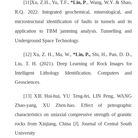
[11]
Xu, Z.H., Yu, T.F.,
*Lin, P
., Wang, W.Y. & Shao,
R.Q. 2022. Integrated geochemical, mineralogical, and
microstructural identification of faults in tunnels and its
application to TBM jamming analysis. Tunnelling and
Underground Space Technology.
[12]
Xu, Z. H., Ma, W.,
*Lin, P.,
Shi, H., Pan, D. D.,
Liu, T. H. (2021). Deep Learning of Rock Images for
Intelligent Lithology Identification. Computers and
Geosciences.
[13]
XIE Hui-hui, YU Teng-fei, LIN Peng, WANG
Zhao-yang, XU Zhen-hao. Effect of petrographic
characteristics on uniaxial compressive strength of granitic
rocks from Xinjiang, China [J]. Journal of Central South
University