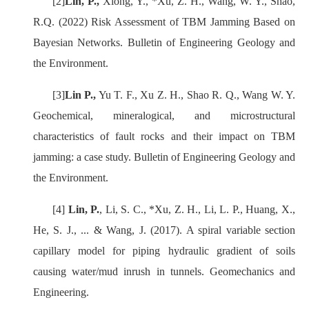
[2]
Lin, P.,
Xiong, Y., *Xu, Z. H., Wang, W. Y., Shao,
R.Q. (2022) Risk Assessment of TBM Jamming Based on
Bayesian Networks. Bulletin of Engineering Geology and
the Environment.
[3]
Lin P.,
Yu T. F., Xu Z. H., Shao R. Q., Wang W. Y.
Geochemical, mineralogical, and microstructural
characteristics of fault rocks and their impact on TBM
jamming: a case study. Bulletin of Engineering Geology and
the Environment.
[4]
Lin, P.
, Li, S. C., *Xu, Z. H., Li, L. P., Huang, X.,
He, S. J., ... & Wang, J. (2017). A spiral variable section
capillary model for piping hydraulic gradient of soils
causing water/mud inrush in tunnels. Geomechanics and
Engineering.