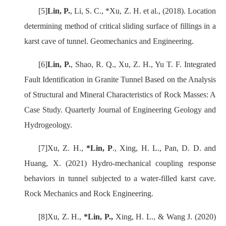
[5]
Lin, P.
, Li, S. C., *Xu, Z. H. et al., (2018). Location
determining method of critical sliding surface of fillings in a
karst cave of tunnel. Geomechanics and Engineering.
[6]
Lin, P.
,
Shao, R. Q.,
Xu, Z. H.,
Yu T. F. Integrated
Fault Identification in Granite Tunnel Based on the Analysis
of Structural and Mineral Characteristics of Rock Masses: A
Case Study. Quarterly Journal of Engineering Geology and
Hydrogeology.
[7]
Xu, Z. H.,
*Lin, P
., Xing, H. L., Pan, D. D. and
Huang, X. (2021) Hydro-mechanical coupling response
behaviors in tunnel subjected to a water-filled karst cave.
Rock Mechanics and Rock Engineering.
[8]
Xu, Z. H.,
*Lin, P.,
Xing, H. L.,
& Wang J. (2020)