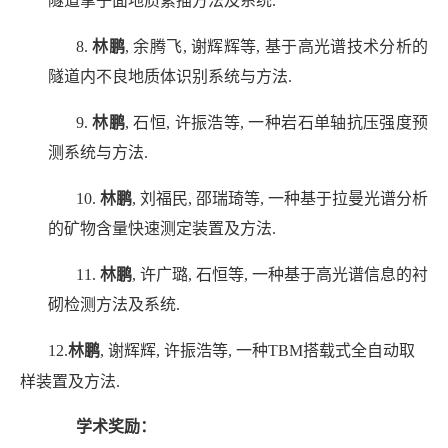
隧道掌子面地质素描方法及系统
.
8.
林鹏
,
余腾飞
,
谢辉辉等
,
基于高光谱技术分析的
隧道内不良地质体识别系统与方法
.
9.
林鹏
,
石恒
,
许振浩等
,
一种岩石单轴抗压强度预
测系统与方法
.
10.
林鹏
,
刘福民
,
邵瑞琦等
,
一种基于拉曼光谱分析
的矿物含量快速测定装置及方法
.
11.
林鹏
,
许广璐
,
石恒等
,
一种基于高光谱信息的衬
砌检测方法及系统
.
12.
林鹏
,
谢辉辉
,
许振浩等
,
一种
TBM
搭载式全自动取
样装置及方法
.
学术奖励：