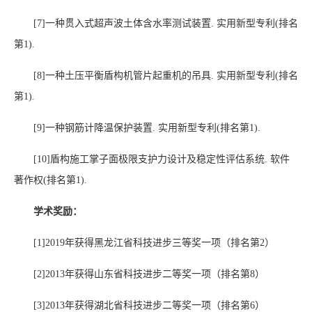
[7]
一种贯入式超声波土体含水率测试装置
.
实用新型专利
(
排名
第
1).
[8]
一种土压平衡盾构机管片起重机的吊具
.
实用新型专利
(
排名
第
1).
[9]
一种钢筋计降温保护装置
.
实用新型专利
(
排名第
1).
[10]
盾构施工掌子面极限支护力设计及稳定性评估系统
.
软件
著作权
(
排名第
1).
学术奖励：
[1]2019
年获得黑龙江省科技进步三等奖一项（排名第
2
）
[2]2013
年获得山东省科技进步二等奖一项（排名第
8
）
[3]2013
年获得湖北省科技进步二等奖一项（排名第
6
）