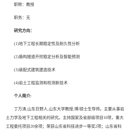
职称：教授
职务：无
研究方向：
(1)
地下工程长期稳定性及耐久性分析
(2)
盾构隧道开挖稳定分析及智能预测
(
3)
装配式建筑建造技术
(4)
岩土工程监测和检测新技术
个人简介:
丁万
涛
,
山东巨野人
,
山东大学教授
,
博/硕
士生导师。主要从事岩
土力学及地下工程相关的研究。主持国家及省部级项目
10
项，重大
工程委托项目
20
余项；荣获山东省科技进步一等奖
2
项；山东省科