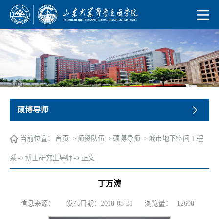
硕博导师
当前位置：
首页
->
师资队伍
->
硕博导师
->
城市地下空间工程
系
->
博士研究生导师
->
正文
丁万涛
浏览量：
信息来源：
发布日期：2018-08-31
12600