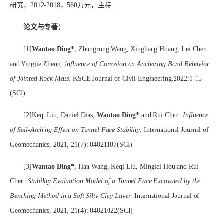
研究，
2012-2018
，
560
万元，主持
论文与专著：
[1]
Wantao Ding*
, Zhongrong Wang, Xinghang Huang, Lei Chen
and Yingjie Zheng.
Influence of Corrosion on Anchoring Bond Behavior
of Jointed Rock Mass
. KSCE Journal of Civil Engineering.2022:1-15
(SCI)
[2]Keqi Liu, Daniel Dias,
Wantao Ding*
and Rui Chen.
Influence
of Soil-Arching Effect on Tunnel Face Stability
. International Journal of
Geomechanics, 2021, 21(7): 04021107(SCI)
[3]
Wantao Ding*
, Han Wang, Keqi Liu, Minglei Hou and Rui
Chen.
Stability Evaluation Model of a Tunnel Face Excavated by the
Benching Method in a Soft Silty Clay Layer
.
International Journal of
Geomechanics, 2021, 21(4): 04021022(SCI)