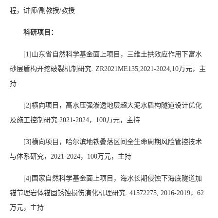
程，讲师/副教授/教授
科研项目：
[1]
山东省自然科学基金面上项目，三维土拱效应作用下富水
砂层盾构开挖破裂机制研究
. ZR2021ME135,2021-2024,10
万元，主
持
[2]
横向项目，高水压强渗透地层超大泥水盾构隧道设计优化
及施工控制研究
.2021-2024
，
100
万元，主持
[3]
横向项目，哈尔滨地铁叠落区间全生命周期风险管控技术
与体系研究，
2021-
2024
，
100
万元，主持
[4]
国家自然科学基金面上项目，海水长期侵蚀下海底隧道加
锚节理岩体锚固锈蚀损伤演化机理研究
. 41572275, 2016-2019
，
62
万元，主持