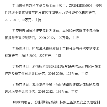
[5]
山东省自然科学基金基金面上项目，
ZR2012EEM006
，侵蚀
性环境中海底隧道节理发育区锚固结构力学性能劣化机理研究，
2012-2015, 10
万元，主持
[6]
交通部国家科技支撑计划课题，高风险岩溶隧道不良地质
预报与灾害控制研究，
2009-2012
，
120
万元，主持
[7]
横向项目，哈尔滨地铁粉质黏土工程分级与开挖支护技术
标准研究，
2017-
2020
，
327
万元，主持
[8]
横向项目，济南轨道交通
R1
线
3
标车站基坑及盾构区间施工
控制及稳定性预测评估研究，
2016-
2020
，
122
万元，主持
[9]
横向项目，城市复杂环境下城际铁路修建稳定性控制及周
边环境安全风险评估，
2016-2022
，
198
万元，主持
[10]
横向项目，长株潭城际高铁
II
标施工监测及安全风险控制