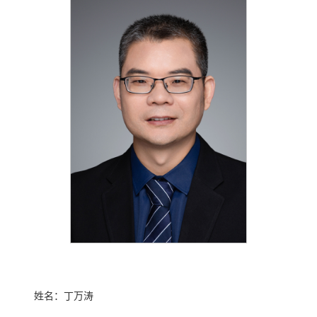
姓名：丁万涛