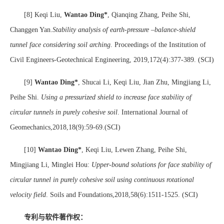
[8] Keqi Liu,
Wantao Ding*
, Qianqing Zhang, Peihe Shi,
Changgen Yan.
Stability analysis of earth-pressure –balance-shield
tunnel face considering soil arching
. Proceedings of the Institution of
Civil Engineers-Geotechnical Engineering, 2019,172(4):377-389. (SCI)
[9]
Wantao Ding*
, Shucai Li, Keqi Liu, Jian Zhu, Mingjiang Li,
Peihe Shi.
Using a pressurized shield to increase face stability of
circular tunnels in purely cohesive soil
. International Journal of
Geomechanics,2018,18(9):59-69.(SCI)
[10]
Wantao Ding*
, Keqi Liu, Lewen Zhang, Peihe Shi,
Mingjiang Li, Minglei Hou:
Upper-bound solutions for face stability of
circular tunnel in purely cohesive soil using continuous rotational
velocity field
. Soils and Foundations,2018,58(6):1511-1525. (SCI)
专利与软件著作权：