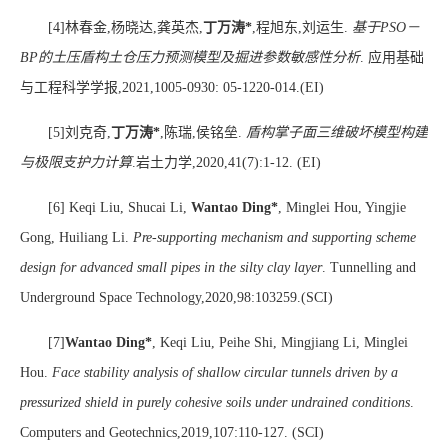
[4]
林春金
,
杨晓达
,
龚英杰
,
丁万涛
*
,
程旭东
,
刘运生
.
基于
PSO
－
BP
的土压盾构土仓压力预测模型及掘进参数敏感性分析
.
应用基础
与工程科学学报
,2021,1005-0930: 05-1220-014.(EI)
[5]
刘克奇
,
丁万涛
*
,
陈瑞
,
侯铭垒
.
盾构掌子面三维破坏模型构建
与极限支护力计算
.
岩土力学
,2020,41(7)
:
1-12. (EI)
[6] Keqi Liu, Shucai Li,
Wantao Ding
*
, Minglei Hou, Yingjie
Gong, Huiliang Li.
Pre-supporting mechanism and supporting scheme
design for advanced small pipes in the silty clay layer
.
Tunnelling and
Underground Space Technology,2020,98:103259.(SCI)
[7]
Wantao Ding*
, Keqi Liu, Peihe Shi, Mingjiang Li, Minglei
Hou.
Face stability analysis of shallow circular tunnels driven by a
pressurized shield in purely cohesive soils under undrained conditions
.
Computers and Geotechnics,2019,107:110-127. (SCI)