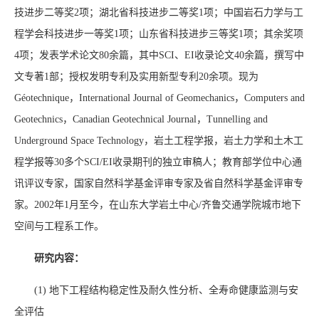
技进步二等奖
2
项；湖北省科技进步二等奖
1
项；中国岩石力学与工
程学会科技进步一等奖
1
项；山东省科技进步三等奖
1
项；其余奖项
4
项；发表学术论文
80
余篇，其中
SCI
、
EI
收录论文
40
余篇，撰写中
文专著
1
部；授权发明专利及实用新型专利
20
余项。现为
Géotechnique
，
International Journal of Geomechanics
，
Computers and
Geotechnics
，
Canadian Geotechnical Journal
，
Tunnelling and
Underground Space Technology
，岩土工程学报，岩土力学和土木工
程学报等
30
多个
SCI/EI
收录期刊的独立审稿人；教育部学位中心通
讯评议专家，国家自然科学基金评审专家及省自然科学基金评审专
家。
2002
年
1
月至今，在山东大学岩土中心
/
齐鲁交通学院城市地下
空间与工程系工作。
研究内容：
(1)
地下工程结构稳定性及耐久性分析、全寿命健康监测与安
全评估