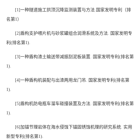
[1]
一种隧道施工拱顶沉降监测装置与方法
.
国家发明专利（排
名第
1
）
[2]
盾构支护喂片机与砂浆罐组合润滑系统及方法
.
国家发明专
利
(
排名第
1).
[3]
一种盾构渣土输送带减振刮泥板装置
.
国家发明专利
(
排名第
1).
[4]
一种盾构机装配与出渣两用龙门吊
.
国家发明专利
(
排名第
1).
[5]
盾构机防电瓶车溜车碰撞装置及方法
.
国家发明专利
(
排名第
1).
[6]
加锚节理岩体在海水侵蚀下锚固锈蚀机理的研究系统
.
实用
新型专利
(
排名第
1).