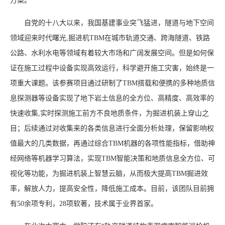
方案。
自党的十八大以来，我国基建事业突飞猛进，隧道与地下空间
领域迎来时代曙光,掘进机TBM在城市轨道交通、跨海隧道、铁路
公路、水利水电等领域有着较大市场和广阔发展空间。但是如何保
证在施工过程中设备实现高效运行，科学避开施工灾害，始终是一
项重大课题。该参赛项目通过研制了TBM搭载和便携的多种地质信
息探测器等设备实现了地下岩土信息的全方位、高精度、高效率的
快速收集,实时探测施工前方不良地质条件，为掘进机装上穿山之
目；后续通过对收集来的各类信息进行全面分析处理，保留影响权
值最大的几类数据，再通过综合TBM机器的各项性能指标，借助神
经网络等机器学习算法，实现TBM智能决策和地质信息全方位、可
视化等功能，为掘进机装上智慧云脑，从而极大提高TBM掘进效
率，解放人力，提高安全性，降低施工成本。目前，该团队目前拥
有50余项专利，28项软著，技术属于业界首家。