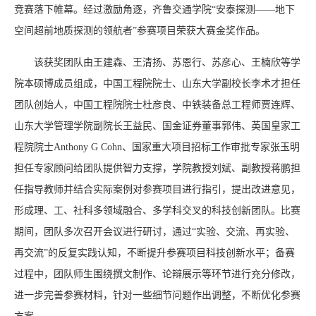
竞赛落下帷幕。经过激励角逐，齐鲁交通学院“安泰探测——地下
空间超前地质探测的领航者”参赛项目荣获大赛金奖作品。
该获奖团队由王建森、王清扬、苏恩行、苏彦心、王楠欣等学
院本硕博成员组成，中国工程院院士、山东大学副校长李术才担任
团队创始人，中国工程院院士杜彦良、中铁装备总工程师贾连辉、
山东大学管理学院副院长王益民、国金证券董事郭伟、英国皇家工
程院院士Anthony G Cohn、国家重大项目招标工作审批专家张玉明
担任专家顾问给团队提供智力支撑，学院教授刘斌、副教授蒋鹏担
任指导教师并结合实际案例对参赛项目进行指引，提出改进意见，
形成理、工、社科多领域融合、多学科交叉的科技创新团队。比赛
期间，团队多次召开会议进行研讨，通过“实验、交流、再实验、
再交流”的反复实践认知，不断提升参赛项目科技创新水平；备赛
过程中，团队师生围绕撰文制作、论辩展示等环节进行充分修改，
进一步完善参赛材料，针对一些细节问题作出调整，不断优化参赛