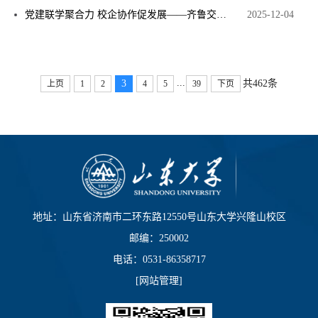
党建联学聚合力 校企协作促发展——齐鲁交通学院赴山东高速菏泽发展公司开展党建联学联建暨产学研合作对接活动
2025-12-04
...
3
共462条
上页
1
2
4
5
39
下页
地址：山东省济南市二环东路12550号山东大学兴隆山校区
邮编：250002
电话：0531-86358717
[
网站管理
]