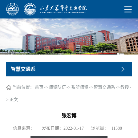
智慧交通系
当前位置：
首页
->
师资队伍
->
系所师资
->
智慧交通系
->
教授
-
>
正文
张宏博
浏览量：
信息来源：
发布日期：2022-01-17
11588