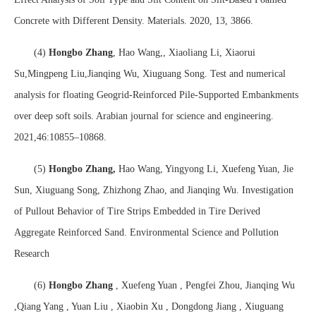
Concrete with Different Density.
M
aterials. 2020, 13, 3866.
(4)
Hongbo Zhang
, Hao Wang,, Xiaoliang Li, Xiaorui
Su,Mingpeng Liu,Jianqing Wu, Xiuguang Song. Test and numerical
analysis for floating Geogrid-Reinforced Pile-Supported Embankments
over deep soft soils. Arabian journal for science and engineering.
2021,46:10855–10868.
(5)
Hongbo Zhang,
Hao Wang, Yingyong Li, Xuefeng Yuan, Jie
Sun, Xiuguang Song, Zhizhong Zhao, and Jianqing Wu. Investigation
of Pullout Behavior of Tire Strips Embedded in Tire Derived
Aggregate Reinforced Sand. Environmental Science and Pollution
Research
(6)
Hongbo Zhang
, Xuefeng Yuan , Pengfei Zhou, Jianqing Wu
,Qiang Yang , Yuan Liu , Xiaobin Xu , Dongdong Jiang , Xiuguang