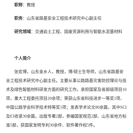
职称
：教授
职务
：山东省路基安全工程技术研究中心副主任
研究领域
：交通岩土工程、固废资源利用与智能水泥基材料
个人简介
张宏博，山东金乡人，教授，博/硕士生导师，山东省路基安
全工程技术研究中心副主任。主要从事公路路基灾害防控理论与技
术及绿色智能材料研发方面的研究工作。承担国家及省部级项目
10
项，重大工程委托项目
20
余项；荣获山东省科技进步一等奖
1
项、
中国公路学会科学技术特等奖
1
项；发表学术论文
80
余篇，其中
SCI
及
EI
收录
30
余篇，出版专著
2
部，参编国家规范
2
部、山东省地方标
准
5
部，获国家发明专利
30
余件、软件著作权
5
件。