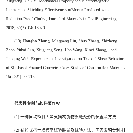
Xiuguang, Ge Zhi. Mechanical Property and Electromagnetic
Interference Shielding Effectiveness ofMortar Produced with
Radiation-Proof Cloths , Journal of Materials in CivilEngineering,
2018, 30(3): 04018020
(10)
Hongbo Zhang,
Mingpeng Liu, Shuo Zhang, Zhizhong
Zhao, Yuhai Sun, Xiuguang Song, Hao Wang, Xinyi Zhang, , and
Jianqing Wu
*
. Experimental Investigation on Triaxial Shear Behavior
of
Silt-based
Foamed
Concrete. Cases Studis of Construction Materials.
15(2021):e00713.
代表性专利与软件著作权：
(1)
一种自动监测大型支挡构筑物裂缝变形的装置及方法
(2)
锚拉式挡土墙模型试验装置及试验方法，国家发明专利
,
排