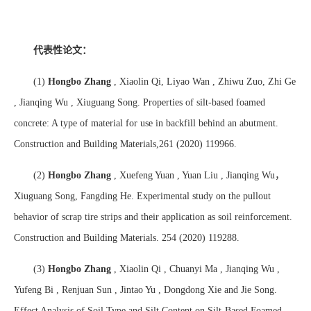
代表性论文：
(1)
Hongbo Zhang
, Xiaolin Qi, Liyao Wan , Zhiwu Zuo, Zhi Ge
, Jianqing Wu , Xiuguang Song. Properties of silt-based foamed
concrete: A type of material for use in backfill behind an abutment.
Construction and Building Materials,261 (2020) 119966.
(2)
Hongbo Zhang
, Xuefeng Yuan , Yuan Liu , Jianqing Wu
，
Xiuguang Song, Fangding He. Experimental study on the pullout
behavior of scrap tire strips and their application as soil reinforcement.
Construction and Building Materials. 254 (2020) 119288.
(3)
Hongbo Zhang
, Xiaolin Qi , Chuanyi Ma , Jianqing Wu ,
Yufeng Bi , Renjuan Sun , Jintao Yu , Dongdong Xie and Jie Song.
Effect Analysis of Soil Type and Silt Content on Silt-Based Foamed