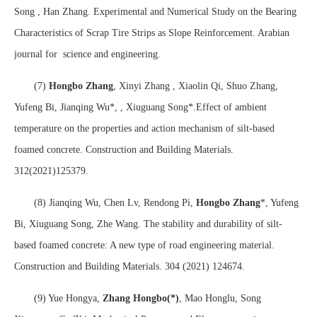
Song , Han Zhang. Experimental and Numerical Study on the Bearing
Characteristics of Scrap Tire Strips as Slope Reinforcement. Arabian
journal for science and engineering.
(7)
Hongbo Zhang
, Xinyi Zhang , Xiaolin Qi, Shuo Zhang,
Yufeng Bi, Jianqing Wu*, , Xiuguang Song*.Effect of ambient
temperature on the properties and action mechanism of silt-based
foamed concrete. Construction and Building Materials.
312(2021)125379.
(8) Jianqing Wu, Chen Lv, Rendong Pi,
Hongbo Zhang
*, Yufeng
Bi, Xiuguang Song, Zhe Wang. The stability and durability of silt-
based foamed concrete: A new type of road engineering material.
Construction and Building Materials. 304 (2021) 124674.
(9)
Yue Hongya,
Zhang Hongbo(*)
, Mao Honglu, Song