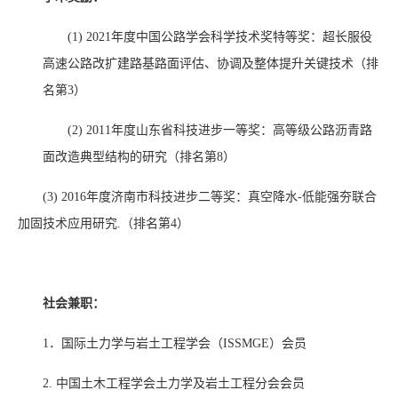
(1)
2021
年度中国公路学会科学技术奖特等奖：超长服役
高速公路改扩建路基路面评估、协调及整体提升关键技术（排
名第
3
）
(2)
2011
年度山东省科技进步一等奖：高等级公路沥青路
面改造典型结构的研究（排名第
8
）
(3) 2016
年度济南市科技进步二等奖：真空降水
-
低能强夯联合
加固技术应用研究
.
（排名第
4
）
社会兼职：
1
．国际土力学与岩土工程学会（
ISSMGE
）会员
2.
中国土木工程学会土力学及岩土工程分会会员