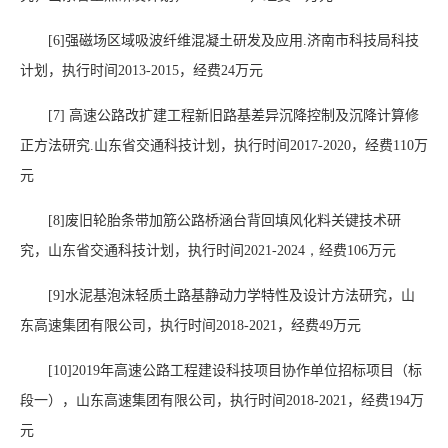
[6]
强磁场区域吸波纤维混凝土研发及应用
.
济南市科技局科技
计划，执行时间
2013-2015
，经费
24
万元
[7]
高速公路改扩建工程新旧路基差异沉降控制及沉降计算修
正方法研究
.
山东省交通科技计划，执行时间
2017-2020
，经费
110
万
元
[8]
废旧轮胎条带加筋公路桥涵台背回填风化料关键技术研
究，山东省交通科技计划，执行时间
2021-
2024
，
经费
106
万元
[9]
水泥基泡沫轻质土路基静动力学特性及设计方法研究，山
东高速集团有限公司，执行时间
2018-2021
，经费
49
万元
[10]2019
年高速公路工程建设科技项目协作单位招标项目（标
段一），山东高速集团有限公司，执行时间
2018-2021
，经费
194
万
元