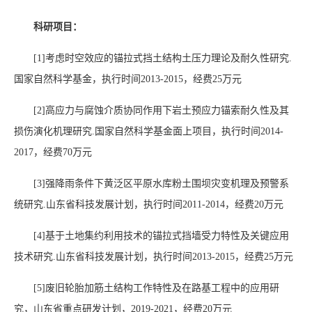
科研项目：
[1]
考虑时空效应的锚拉式挡土结构土压力理论及耐久性研究
.
国家自然科学基金，执行时间
2013-2015
，经费
25
万元
[2]
高应力与腐蚀介质协同作用下岩土预应力锚索耐久性及其
损伤演化机理研究
.
国家自然科学基金面上项目，执行时间
2014-
2017
，经费
70
万元
[3]
强降雨条件下黄泛区平原水库粉土围坝灾变机理及预警系
统研究
.
山东省科技发展计划，执行时间
2011-2014
，经费
20
万元
[4]
基于土地集约利用技术的锚拉式挡墙受力特性及关键应用
技术研究
.
山东省科技发展计划，执行时间
2013-2015
，经费
25
万元
[5]
废旧轮胎加筋土结构工作特性及在路基工程中的应用研
究，山东省重点研发计划，
2019-2021
，经费
20
万元