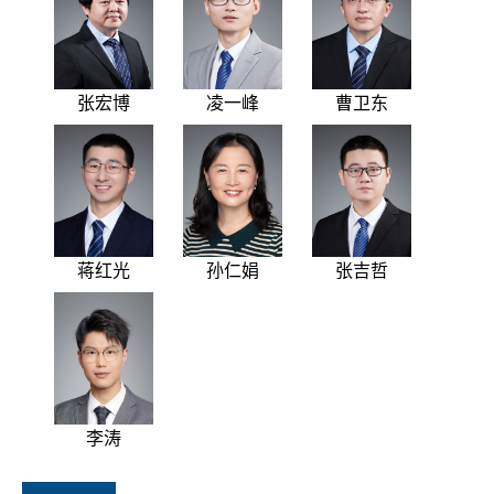
张宏博
凌一峰
曹卫东
蒋红光
孙仁娟
张吉哲
李涛