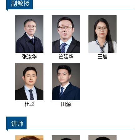
副教授
张汝华
管延华
王旭
杜聪
田源
讲师