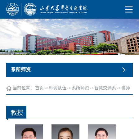
系所师资
当前位置：
首页
->
师资队伍
->
系所师资
->
智慧交通系
->
讲师
教授