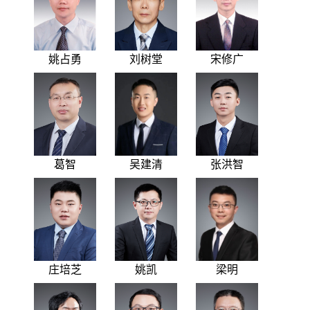
姚占勇
刘树堂
宋修广
葛智
吴建清
张洪智
庄培芝
姚凯
梁明