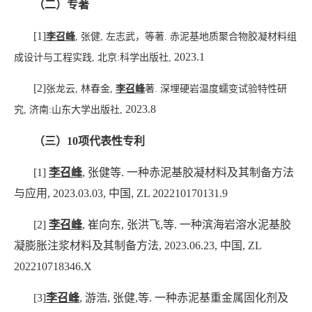
（二）专著
[1]
李召峰
,
张健
,
左志武，等著
.
赤泥基地质聚合物胶凝材料组
2023.1
成设计与工程实践
,
北京
:
科学出版社
,
[2]
张龙云
,
林春金
,
李召峰
著
.
深埋硬岩温度蠕变试验特性研
2023.8
究
,
济南
:
山东大学出版社
,
（三）
10
项代表性专利
[1]
李召峰
,
张健等
.
一种赤泥基胶凝材料及其制备方法
与应用
,
2023.03.03
,
中国
,
ZL 202210170131.9
[2]
李召峰
,
崔向东
,
张洪飞
,
等
.
一种滨海岩溶水泥基胶
凝膨胀注浆材料及其制备方法
,
2023.06.23
,
中国
,
ZL
202210718346.X
[3]
李召峰
,
游浩
,
张健
,
等
.
一种赤泥基重金属固化剂及