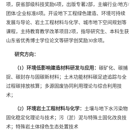
项，获省部级科技奖励
6
项，出版专著
2
部，主编行业
/
地方
/
团体
/
企业标准
8
项。开设地下工程绿色建造、环境可持续
发展与导论、岩土工程材料与化学、城市地下空间规划等
课程，主持教育教学改革项目
2
项，指导研究生、本科生获
山东省优秀博士学位论文等研学创奖励
30
余项。
研究方向：
（
1
）环境低影响建造材料研发与应用：
碳矿化、碳捕
捉、碳封存与固碳新材料；土木功能材料碳足迹追踪与全
过程碳排放核算；多源固废协同利用理论与综合利用技
术；
（
2
）环境岩土工程材料与化学：
土壤与地下水污染物
固化稳定化理论与技术；污（淤）泥与特殊土固化改良技
术；特殊岩土体绿色生态处置技术