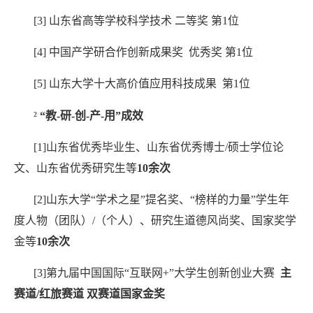
[3]
山东省高等学校
科学技术
二等奖
第
1
位
[4]
中国产学研合作创新成果奖
优秀奖
第
1
位
[5]
山东大学十大高价值应用科技成果
第
1
位
²
“教
-
研
-
创
-
产
-
用”成效
[1]
山东省优秀毕业生、山东省优秀博士
/
硕士学位论
文、山东省优秀研究生等
10
余次
[2]
山东大学“学术之星”提名奖、“榜样的力量”学生年
度人物（团队）
/
（个人）、研究生道德风尚奖、国家奖学
金等
10
余次
[3]
第九届中国国际“互联网
+
”大学生创新创业大赛
主
赛道
/
红旅赛道
双赛道国家金奖