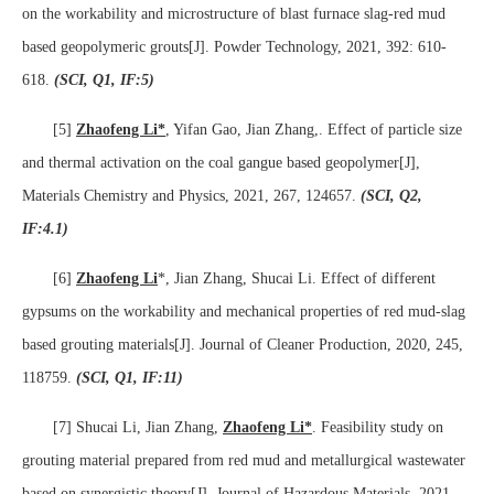
on the workability and microstructure of blast furnace slag-red mud
based geopolymeric grouts[J]. Powder Technology, 2021, 392: 610-
618.
(SCI, Q1, IF:5)
[5]
Zhaofeng Li
*
, Yifan Gao, Jian Zhang,. Effect of particle size
and thermal activation on the coal gangue based geopolymer[J],
Materials Chemistry and Physics, 2021, 267, 124657.
(SCI, Q2,
IF:4.1)
[6]
Zhaofeng Li
*, Jian Zhang, Shucai Li. Effect of different
gypsums on the workability and mechanical properties of red mud-slag
based grouting materials[J]. Journal of Cleaner Production, 2020, 245,
118759.
(SCI, Q1, IF:11)
[7]
Shucai Li, Jian Zhang,
Zhaofeng Li*
. Feasibility study on
grouting material prepared from red mud and metallurgical wastewater
based on synergistic theory[J]. Journal of Hazardous Materials, 2021,