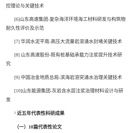
控理论与关键技术
[6]
山东高速集团
-
复杂海洋环境海工材料研发与构筑物
耐久性评价及示范
[7]
华润水泥平南
-
高压大流量岩溶涌水封堵关键技术
[8]
山东高速股份
-
既有桩基础承载力注浆提升技术研
究
[9]
中国冶金地质总局
-
滨海岩溶突涌水治理关键技术
[10]
山东能源集团
-
灰岩含水层注浆治理材料设计与研
发
²
近五年代表性科研成果
（一）
10
篇代表性论文