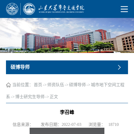
硕博导师
当前位置：
首页
->
师资队伍
->
硕博导师
->
城市地下空间工程
系
->
博士研究生导师
->
正文
李召峰
浏览量：
信息来源：
发布日期：2022-07-03
18710