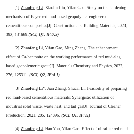
[1]
Zhaofeng Li
, Xiaolin Liu, Yifan Gao. Study on the hardening
mechanism of Bayer red mud-based geopolymer engineered
cementitious composites[J]. Construction and Building Materials, 2023,
392, 131669.
(SCI, Q1, IF:7.9)
[2]
Zhaofeng Li
, Yifan Gao, Ming Zhang. The enhancement
effect of Ca-bentonite on the working performance of red mud-slag
based geopolymeric grout[J]. Materials Chemistry and Physics, 2022,
276, 125311.
(SCI, Q2, IF:4.1)
[3]
Zhaofeng Li*
, Jian Zhang, Shucai Li. Feasibility of preparing
red mud-based cementitious materials: Synergistic utilization of
industrial solid waste, waste heat, and tail gas[J]. Journal of Cleaner
Production, 2021, 285, 124896.
(SCI, Q1, IF:11)
[4]
Zhaofeng Li
, Hao You, Yifan Gao. Effect of ultrafine red mud