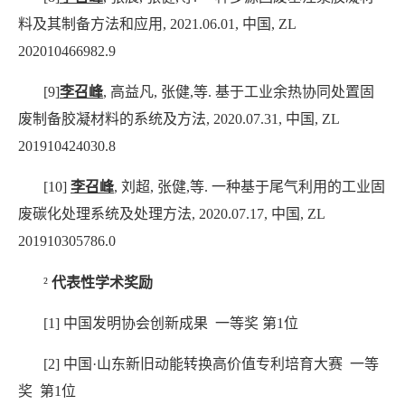
料及其制备方法和应用
,
2021.06.01
,
中国
,
ZL
202010466982.9
[9]
李召峰
,
高益凡
,
张健
,
等
.
基于工业余热协同处置固
废制备胶凝材料的系统及方法
,
2020.07.31
,
中国
,
ZL
201910424030.8
[10]
李召峰
,
刘超
,
张健
,
等
.
一种基于尾气利用的工业固
废碳化处理系统及处理方法
,
2020.07.17
,
中国
,
ZL
201910305786.0
²
代表性学术奖励
[1]
中国发明协会创新成果
一等奖
第
1
位
[2]
中国·山东新旧动能转换高价值专利培育大赛
一等
奖
第
1
位