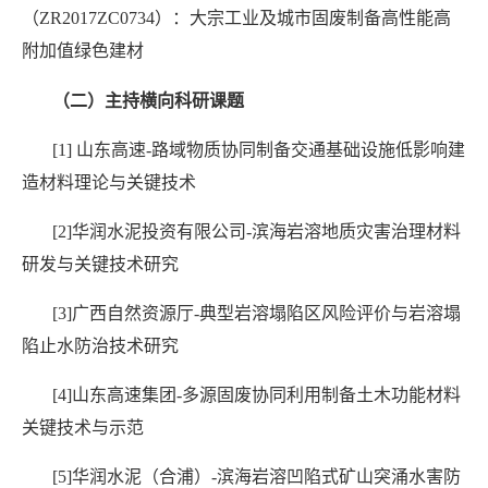
（
ZR2017ZC0734
）：大宗工业及城市固废制备高性能高
附加值绿色建材
（二）主持横向科研课题
[1]
山东高速
-
路域物质协同制备交通基础设施低影响建
造材料理论与关键技术
[2]
华润水泥投资有限公司
-
滨海岩溶地质灾害治理材料
研发与关键技术研究
[3]
广西自然资源厅
-
典型岩溶塌陷区风险评价与岩溶塌
陷止水防治技术研究
[4]
山东高速集团
-
多源固废协同利用制备土木功能材料
关键技术与示范
[5]
华润水泥（合浦）
-
滨海岩溶凹陷式矿山突涌水害防