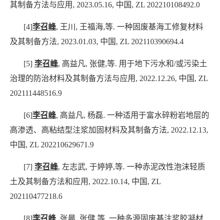
其制备方法与应用
,
2023.05.16
,
中国
,
ZL 202210108492.0
[4]
李召峰
,
王川
,
王福海
,
等
.
一种固废基海工修复材料
及其制备方法
,
2023.01.03
,
中国
,
ZL 202110390694.4
[5]
李召峰
,
高益凡
,
张健
,
等
.
用于地下污水和
/
或污染土
治理的防治材料及其制备方法与应用
,
2022.12.26
,
中国
,
ZL
202111448516.9
[6]
李召峰
,
高益凡
,
杨磊
.
一种适用于富水碎粉岩地层的
高渗透、高粘结型注浆加固材料及其制备方法
,
2022.12.13
,
中国
,
ZL 202210629671.9
[7]
李召峰
,
左志武
,
于婷婷
,
等
.
一种赤泥改性泡沫轻质
土及其制备方法和应用
,
2022.10.14
,
中国
,
ZL
202110477218.6
[8]
李召峰
,
张晨
,
张健
,
等
.
一种多源固废基注浆胶凝材