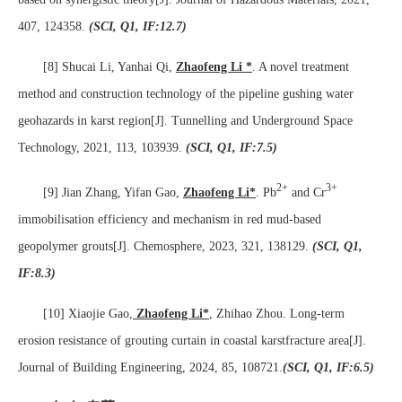
407, 124358.
(SCI, Q1, IF:12.7)
[8] Shucai Li, Yanhai Qi,
Zhaofeng Li *
. A novel treatment
method and construction technology of the pipeline gushing water
geohazards in karst region[J]. Tunnelling and Underground Space
Technology, 2021, 113, 103939.
(SCI, Q1, IF:7.5)
2+
3+
[9] Jian Zhang, Yifan Gao,
Zhaofeng Li*
. Pb
and Cr
immobilisation efficiency and mechanism in red mud-based
geopolymer grouts[J]. Chemosphere, 2023, 321, 138129.
(SCI, Q1,
IF:8.3)
[10] Xiaojie Gao,
Zhaofeng Li*
, Zhihao Zhou. Long-term
erosion resistance of grouting curtain in coastal karstfracture area[J].
Journal of Building Engineering, 2024, 85, 108721.
(SCI, Q1, IF:6.5)