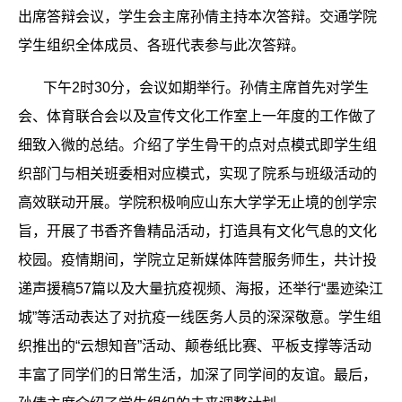
出席答辩会议，学生会主席孙倩主持本次答辩。交通学院
学生组织全体成员、各班代表参与此次答辩。
下午
2
时
30
分，会议如期举行。孙倩主席首先对学生
会、体育联合会以及宣传文化工作室上一年度的工作做了
细致入微的总结。介绍了学生骨干的点对点模式即学生组
织部门与相关班委相对应模式，实现了院系与班级活动的
高效联动开展。学院积极响应山东大学学无止境的创学宗
旨，开展了书香齐鲁精品活动，打造具有文化气息的文化
校园。疫情期间，学院立足新媒体阵营服务师生，共计投
递声援稿
57
篇以及大量抗疫视频、海报，还举行“墨迹染江
城”等活动表达了对抗疫一线医务人员的深深敬意。学生组
织推出的“云想知音”活动、颠卷纸比赛、平板支撑等活动
丰富了同学们的日常生活，加深了同学间的友谊。最后，