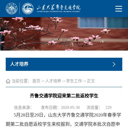
人才培养
当前位置：
首页
->
人才培养
->
学生工作
->
正文
齐鲁交通学院迎来第二批返校学生
浏览量：
信息来源：
发布日期：2020-05-30
229
5月2
8
日至
2
9
日，山东大学齐鲁交通学院
2
020
年春季学
期第二批自愿返校学生来校报到，交通学院本批次自愿申