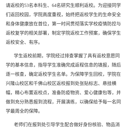
请返校的
5
3
名本科生、
64名
研究生
顺利返校。为迎接同学
们返回校园，学院高度重视，始终把返校学生的生命安全
和身体健康放在首位，第一时间贯彻落实学校疫情防控与
返校复学的相关部署，制定学院返校工作预案，确保学生
返校安全、有序。
学生返校前期，学院经过排查掌握了具有返校意愿同
学的基本信息，指导学生准确完成返程信息的填报，随后
逐一核查，确定返校学生名单。为保障学生回校，学院在
兴隆山校区和千佛山校区返校报到处张贴标志、悬挂横
幅，精心布置返校点，准备防疫物资、爱心健康包等，并
做到充分熟悉报到流程，开展演练，以确保给予每一名同
学最周全的保障。
老师们在报到处引导学生配合做好身份核验、物品消