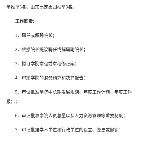
学推举3名，山东高速集团推举3名。
工作职责:
1．聘任或解聘院长；
2．根据院长提议聘任或解聘副院长；
3．拟订学院章程或章程修正案；
4．审定学院的财务预算和决算报告；
5．审议批准学院中长期发展规划、年度工作计划、年度工作
报告；
6．审议批准学院人员总量以及人力资源管理等重要制度；
7．审议批准学术单位和行政单位的设立、变更或撤销；